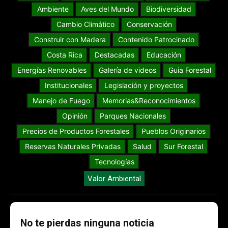
Ambiente
Aves del Mundo
Biodiversidad
Cambio Climático
Conservación
Construir con Madera
Contenido Patrocinado
Costa Rica
Destacadas
Educación
Energías Renovables
Galería de videos
Guia Forestal
Institucionales
Legislación y proyectos
Manejo de Fuego
Memorias&Reconocimientos
Opinión
Parques Nacionales
Precios de Productos Forestales
Pueblos Originarios
Reservas Naturales Privadas
Salud
Sur Forestal
Tecnologías
Valor Ambiental
No te pierdas ninguna noticia