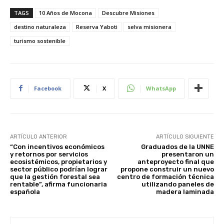
TAGS
10 Años de Mocona
Descubre Misiones
destino naturaleza
Reserva Yaboti
selva misionera
turismo sostenible
Facebook
X
WhatsApp
ARTÍCULO ANTERIOR
ARTÍCULO SIGUIENTE
“Con incentivos económicos
Graduados de la UNNE
y retornos por servicios
presentaron un
ecosistémicos, propietarios y
anteproyecto final que
sector público podrían lograr
propone construir un nuevo
que la gestión forestal sea
centro de formación técnica
rentable”, afirma funcionaria
utilizando paneles de
española
madera laminada