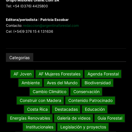
G
rupo Misiones
Online.Com
SA
Tel: +54 (0376) 4425800
Editora/periodista : Patricia Escobar
Contacto:
redaccion@argentinaforestal.com
Cel: (+54)9 376 15 4 131636
Categorías
AF Joven
AF Mujeres Forestales
Agenda Forestal
Ambiente
Aves del Mundo
Biodiversidad
Cambio Climático
Conservación
Construir con Madera
Contenido Patrocinado
Costa Rica
Destacadas
Educación
Energías Renovables
Galería de videos
Guia Forestal
Institucionales
Legislación y proyectos