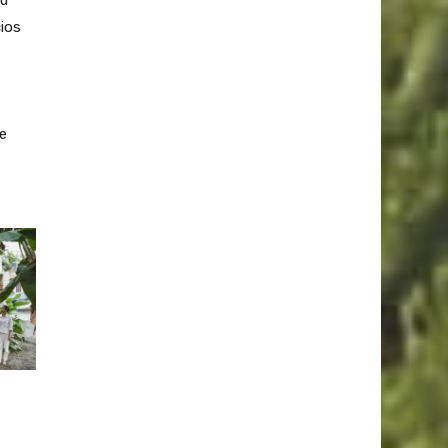
Su
cios
de