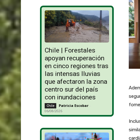
Chile | Forestales
apoyan recuperación
en cinco regiones tras
las intensas lluvias
que afectaron la zona
Ademá
centro sur del país
con inundaciones
segur
fomen
Patricia Escobar
-
Chile
06/08/2026
Inclu
simil
cardí