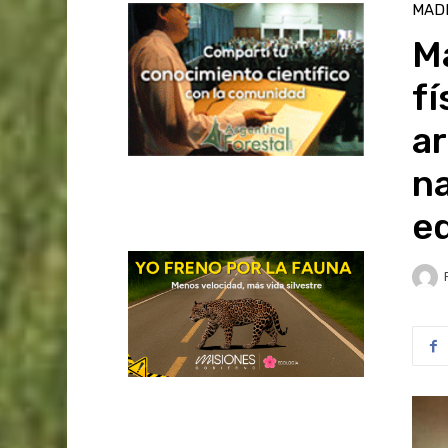
MAD
Ma
fí
a
na
eq