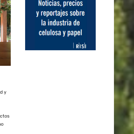
ad y
ectos
mo