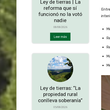
Ley de tierras | La
reforma que sí
Entre
funcionó no la votó
inter
nadie
08/08/2026
Me
Leer más
Re
Re
Ma
Me
Ley de tierras: “La
propiedad rural
conlleva soberanía”
05/08/2026