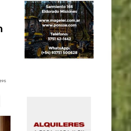
n
895