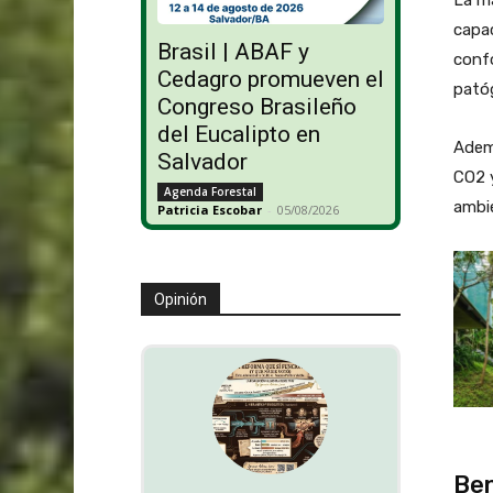
La ma
capac
Brasil | ABAF y
confo
Cedagro promueven el
pató
Congreso Brasileño
del Eucalipto en
Ademá
Salvador
CO2 y
Agenda Forestal
ambie
Patricia Escobar
-
05/08/2026
Opinión
Ben