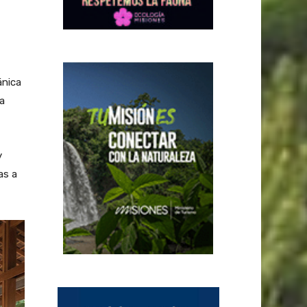
ánica
a
y
as a