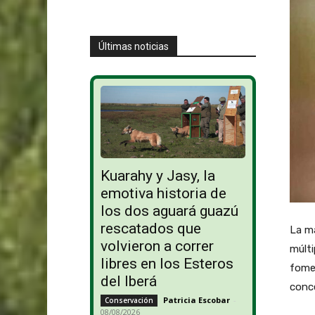
Últimas noticias
Kuarahy y Jasy, la
emotiva historia de
los dos aguará guazú
rescatados que
La ma
volvieron a correr
múlti
libres en los Esteros
fomen
del Iberá
conce
Patricia Escobar
-
Conservación
08/08/2026