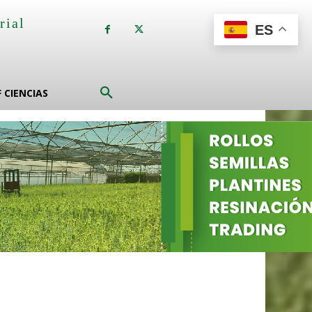
rial
ES
a
F CIENCIAS