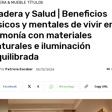
ERA & MUEBLE
TÍTULOS
dera y Salud | Beneficios
sicos y mentales de vivir e
rmonía con materiales
turales e iluminación
uilibrada
Por
Patricia Escobar
05/12/2024
Facebook
X
WhatsApp
Copy URL