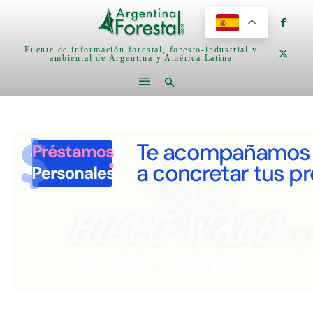
Fuente de información forestal, foresto-industrial y
ambiental de Argentina y América Latina