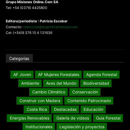
G
rupo Misiones
Online.Com
SA
Tel: +54 (0376) 4425800
Editora/periodista : Patricia Escobar
Contacto:
redaccion@argentinaforestal.com
Cel: (+54)9 376 15 4 131636
Categorías
AF Joven
AF Mujeres Forestales
Agenda Forestal
Ambiente
Aves del Mundo
Biodiversidad
Cambio Climático
Conservación
Construir con Madera
Contenido Patrocinado
Costa Rica
Destacadas
Educación
Energías Renovables
Galería de videos
Guia Forestal
Institucionales
Legislación y proyectos