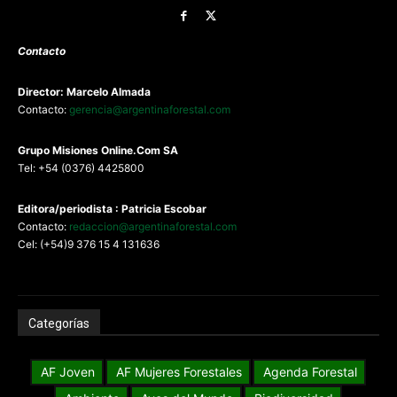
Contacto
Director: Marcelo Almada
Contacto:
gerencia@argentinaforestal.com
G
rupo Misiones
Online.Com
SA
Tel: +54 (0376) 4425800
Editora/periodista : Patricia Escobar
Contacto:
redaccion@argentinaforestal.com
Cel: (+54)9 376 15 4 131636
Categorías
AF Joven
AF Mujeres Forestales
Agenda Forestal