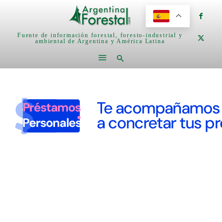
Fuente de información forestal, foresto-industrial y
ambiental de Argentina y América Latina