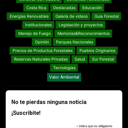
Costa Rica
Destacadas
Educación
Energías Renovables
Galería de videos
Guia Forestal
Institucionales
Legislación y proyectos
Manejo de Fuego
Memorias&Reconocimientos
Opinión
Parques Nacionales
Precios de Productos Forestales
Pueblos Originarios
Reservas Naturales Privadas
Salud
Sur Forestal
Tecnologías
Valor Ambiental
No te pierdas ninguna noticia
¡Suscribite!
*
indica que es obligatorio