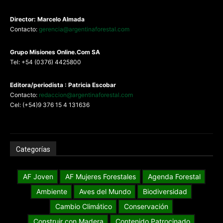
Director: Marcelo Almada
Contacto:
gerencia@argentinaforestal.com
G
rupo Misiones
Online.Com
SA
Tel: +54 (0376) 4425800
Editora/periodista : Patricia Escobar
Contacto:
redaccion@argentinaforestal.com
Cel: (+54)9 376 15 4 131636
Categorías
AF Joven
AF Mujeres Forestales
Agenda Forestal
Ambiente
Aves del Mundo
Biodiversidad
Cambio Climático
Conservación
Construir con Madera
Contenido Patrocinado