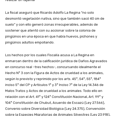
La fiscal aseguró que Ricardo Adolfo La Regina “no solo
desmontó vegetación nativa, sino que también sacó 40 cm de
suelo” y con ello generó zonas irrecuperables, además de
sostener que atentó con su accionar sobre la colonia de
pingüinos en una época en que había huevos, pichones y
pingüinos adultos empollando.
Los hechos por los cuales Fiscalía acusa a La Regina en
enmarcan dentro de la calificación jurídica de Daños Agravados
en concurso real –tres hechos-, concursando idealmente el
Hecho N° 3 con la Figura de Actos de crueldad a los animales,
según lo previsto y reprimido por los arts. 45°, 54°, 55°, 184°
inciso 5° del CP y Artículos 1° y 3° Inciso 7° de la Ley 14.346 de
Malos Tratos y Actos de crueldad a los animales. Todo ello en
relación con el Art. 41° y 124° Constitución Nacional, Art. 99° y
104° Constitución de Chubut, Acuerdo de Escazú (Ley 27.566),
Convenio sobre Diversidad Biológica (Ley 24.375), Convención
sobre la Especies Migratorias de Animales Silvestres (Ley 23.918),