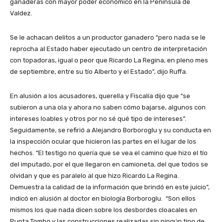
ganaderas con mayor poder económico en la Península de
Valdez.
Se le achacan delitos a un productor ganadero “pero nada se le
reprocha al Estado haber ejecutado un centro de interpretación
con topadoras, igual o peor que Ricardo La Regina, en pleno mes
de septiembre, entre su tío Alberto y el Estado”, dijo Ruffa.
En alusión a los acusadores, querella y Fiscalía dijo que “se
subieron a una ola y ahora no saben cómo bajarse, algunos con
intereses loables y otros por no sé qué tipo de intereses”.
Seguidamente, se refirió a Alejandro Borboroglu y su conducta en
la inspección ocular que hicieron las partes en el lugar de los
hechos. “El testigo no quería que se vea el camino que hizo el tío
del imputado, por el que llegaron en camioneta, del que todos se
olvidan y que es paralelo al que hizo Ricardo La Regina.
Demuestra la calidad de la información que brindó en este juicio”,
indicó en alusión al doctor en biología Borboroglu. “Son ellos
mismos los que nada dicen sobre los desbordes cloacales en
Punta Tombo y las construcciones realizadas sin ningún tipo de