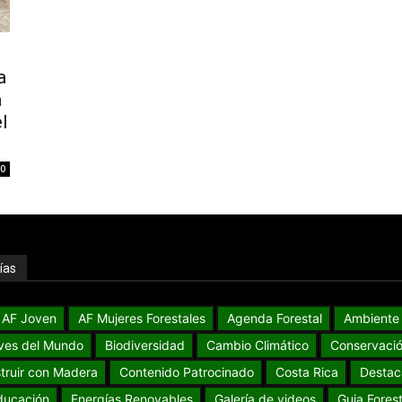
l
a
a
l
0
ías
AF Joven
AF Mujeres Forestales
Agenda Forestal
Ambiente
ves del Mundo
Biodiversidad
Cambio Climático
Conservaci
truir con Madera
Contenido Patrocinado
Costa Rica
Destac
ducación
Energías Renovables
Galería de videos
Guia Forest