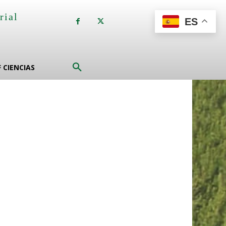
rial
ES
a
F CIENCIAS