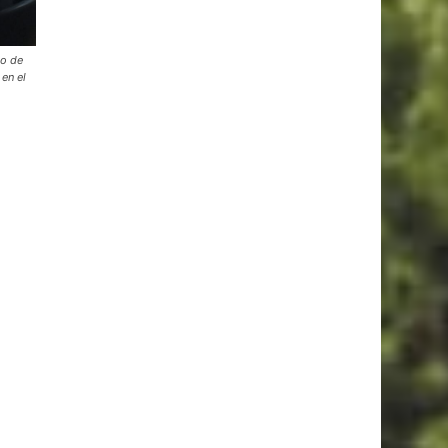
io de
en el