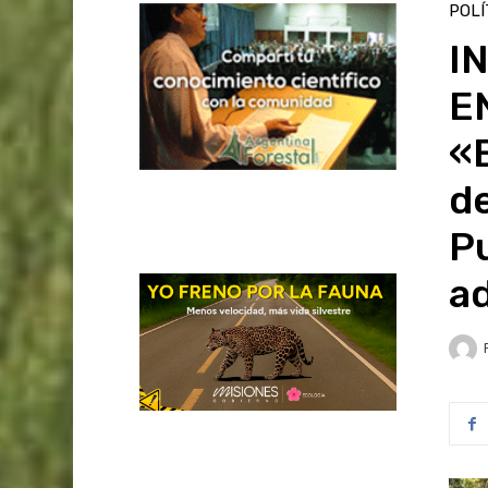
POLÍ
I
E
«E
de
P
a