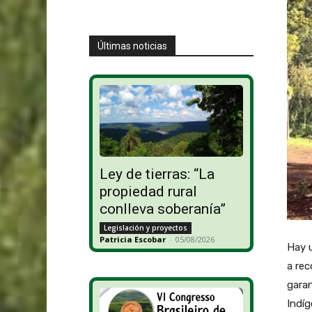
Últimas noticias
Ley de tierras: “La
propiedad rural
conlleva soberanía”
Legislación y proyectos
Patricia Escobar
-
05/08/2026
Hay u
a rec
garan
Indíg