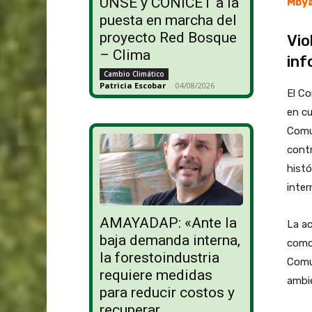
UNSE y CONICET a la
Mbya
puesta en marcha del
proyecto Red Bosque
Vio
– Clima
in
Cambio Climático
Patricia Escobar
-
04/08/2026
El Co
en cu
Comun
contr
histó
inter
AMAYADAP: «Ante la
La ac
baja demanda interna,
como 
la forestoindustria
Comun
requiere medidas
ambi
para reducir costos y
recuperar