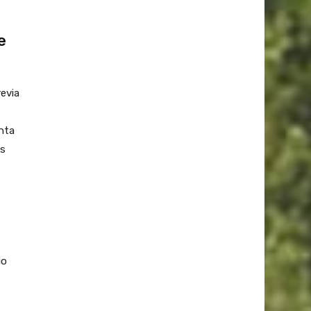
e
revia
nta
os
io