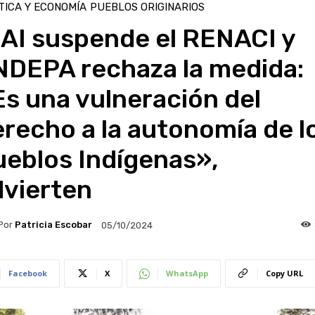
TICA Y ECONOMÍA
PUEBLOS ORIGINARIOS
NAI suspende el RENACI y
NDEPA rechaza la medida:
s una vulneración del
recho a la autonomía de l
ueblos Indígenas»,
dvierten
Por
Patricia Escobar
05/10/2024
Facebook
X
WhatsApp
Copy URL