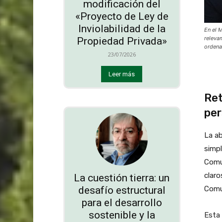
modificación del
«Proyecto de Ley de
Inviolabilidad de la
En el 
releva
Propiedad Privada»
ordena
23/07/2026
Leer más
Ret
per
La ab
simpl
Comun
claro
La cuestión tierra: un
desafío estructural
Comu
para el desarrollo
sostenible y la
Esta 