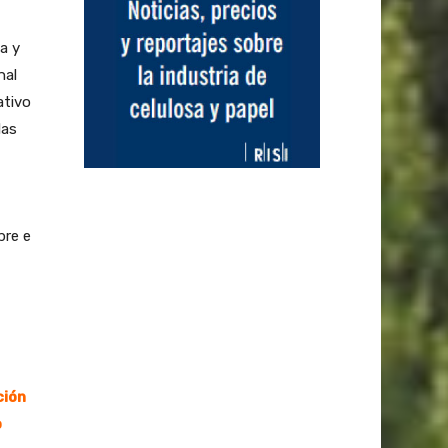
a y
nal
ativo
las
bre e
ción
o