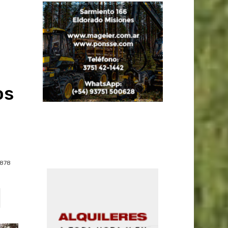
os
878