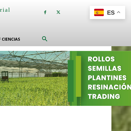
rial
ES
a
F CIENCIAS