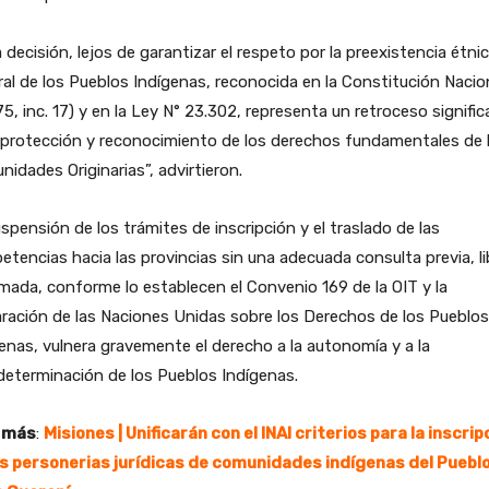
 decisión, lejos de garantizar el respeto por la preexistencia étnic
ral de los Pueblos Indígenas, reconocida en la Constitución Nacio
 75, inc. 17) y en la Ley N° 23.302, representa un retroceso signific
 protección y reconocimiento de los derechos fundamentales de 
idades Originarias”, advirtieron.
spensión de los trámites de inscripción y el traslado de las
tencias hacia las provincias sin una adecuada consulta previa, li
mada, conforme lo establecen el Convenio 169 de la OIT y la
ración de las Naciones Unidas sobre los Derechos de los Pueblos
enas, vulnera gravemente el derecho a la autonomía y a la
eterminación de los Pueblos Indígenas.
 más
:
Misiones | Unificarán con el INAI criterios para la inscrip
as personerias jurídicas de comunidades indígenas del Puebl