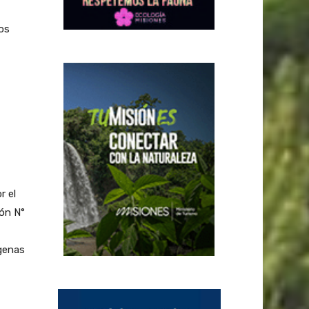
los
r el
ión N°
genas