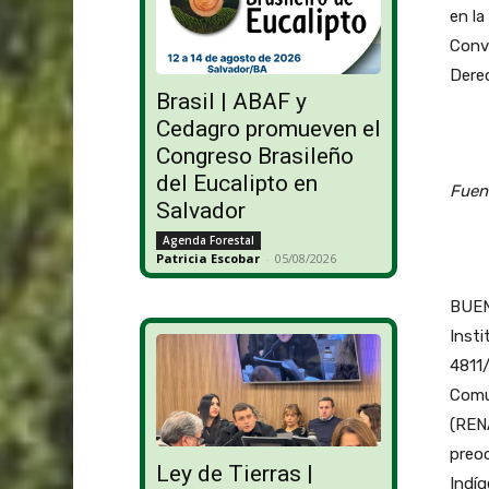
en la
Conve
Derec
Brasil | ABAF y
Cedagro promueven el
Congreso Brasileño
del Eucalipto en
Fuen
Salvador
Agenda Forestal
Patricia Escobar
-
05/08/2026
BUENO
Insti
4811/
Comun
(REN
preoc
Ley de Tierras |
Indíg