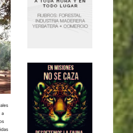
ales
 a
los
idas