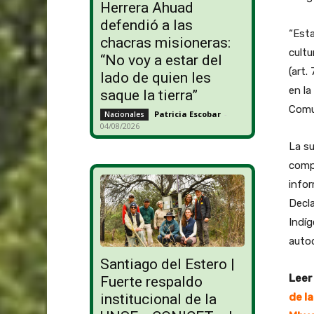
Herrera Ahuad
defendió a las
“Esta
chacras misioneras:
cultu
“No voy a estar del
(art.
lado de quien les
en la
saque la tierra”
Comun
Patricia Escobar
-
Nacionales
04/08/2026
La su
compe
infor
Decla
Indíg
autod
Santiago del Estero |
Leer
Fuerte respaldo
de l
institucional de la