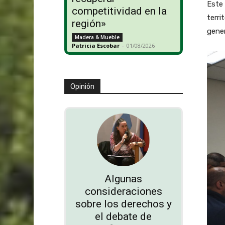
Este 
competitividad en la
terri
región»
gene
Madera & Mueble
Patricia Escobar
-
01/08/2026
Opinión
Algunas
consideraciones
sobre los derechos y
el debate de