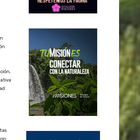
un
ión
ción,
ativa
dad
ltas
ron