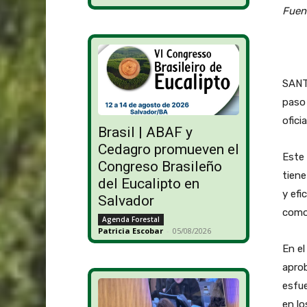
Fuent
SANT
paso 
ofici
Brasil | ABAF y
Cedagro promueven el
Este 
Congreso Brasileño
tiene
del Eucalipto en
y efi
Salvador
como 
Agenda Forestal
Patricia Escobar
-
05/08/2026
En el
aprob
esfue
en lo