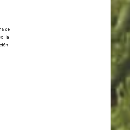
ma de
o, la
ación