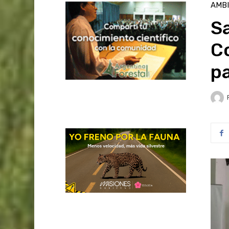
AMB
S
C
pa