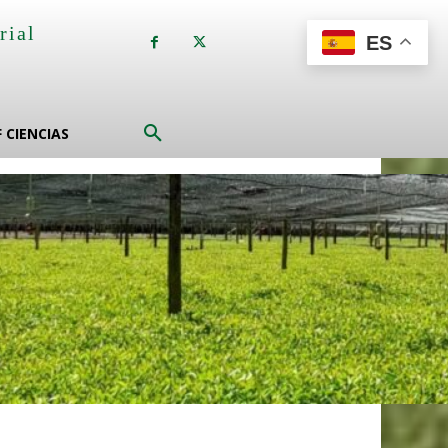
rial
ES
a
F CIENCIAS