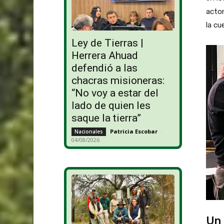
actor
la cu
Ley de Tierras |
Herrera Ahuad
defendió a las
chacras misioneras:
“No voy a estar del
lado de quien les
saque la tierra”
Patricia Escobar
-
Nacionales
04/08/2026
Un 