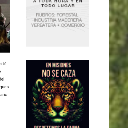
mité
y
del
sques
ario