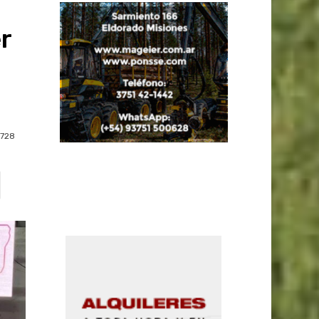
r
728