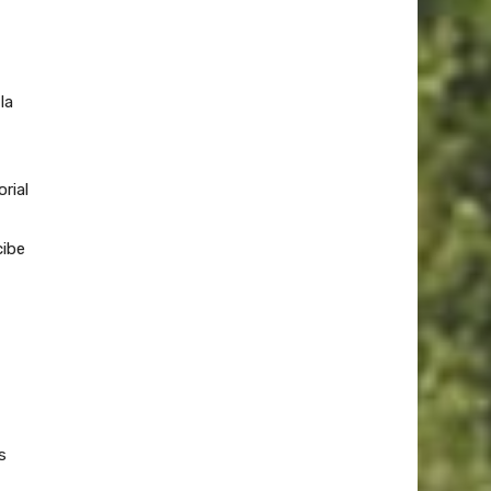
la
rial
cibe
s