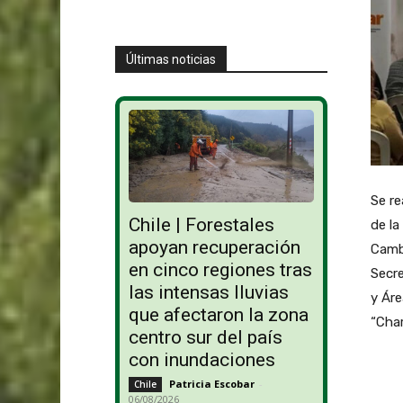
Últimas noticias
Se re
Chile | Forestales
de la
apoyan recuperación
Cambi
en cinco regiones tras
Secre
las intensas lluvias
y Áre
que afectaron la zona
“Char
centro sur del país
con inundaciones
Patricia Escobar
-
Chile
06/08/2026