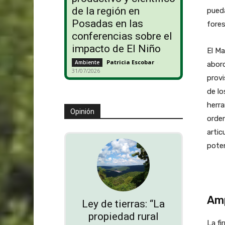
de la región en
pueda
Posadas en las
fores
conferencias sobre el
impacto de El Niño
El Ma
Patricia Escobar
-
Ambiente
abord
31/07/2026
provi
de lo
herra
Opinión
orden
artic
poten
Amp
Ley de tierras: “La
propiedad rural
La fi