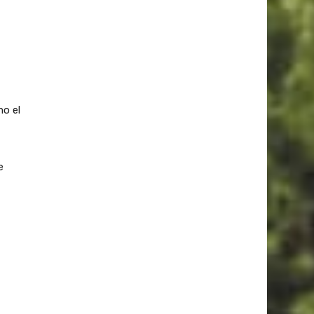
mo el
e