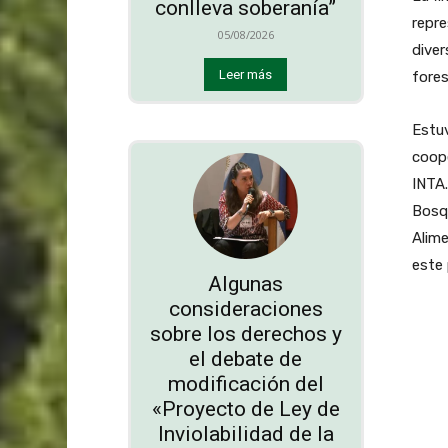
conlleva soberanía”
repr
05/08/2026
diver
Leer más
fores
Estuv
coope
INTA.
Bosqu
Alime
este 
Algunas
consideraciones
sobre los derechos y
el debate de
modificación del
«Proyecto de Ley de
Inviolabilidad de la