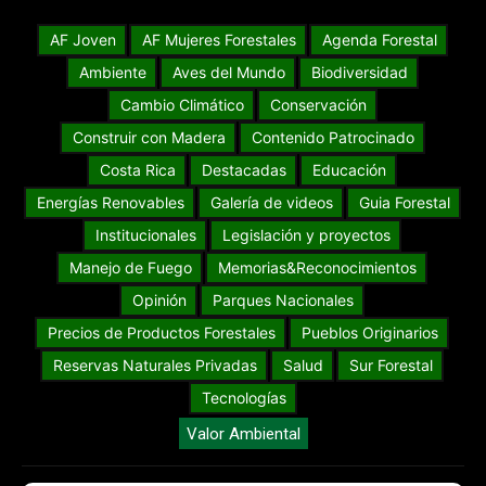
AF Joven
AF Mujeres Forestales
Agenda Forestal
Ambiente
Aves del Mundo
Biodiversidad
Cambio Climático
Conservación
Construir con Madera
Contenido Patrocinado
Costa Rica
Destacadas
Educación
Energías Renovables
Galería de videos
Guia Forestal
Institucionales
Legislación y proyectos
Manejo de Fuego
Memorias&Reconocimientos
Opinión
Parques Nacionales
Precios de Productos Forestales
Pueblos Originarios
Reservas Naturales Privadas
Salud
Sur Forestal
Tecnologías
Valor Ambiental