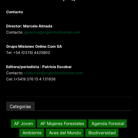
Contacto
Director: Marcelo Almada
Contacto:
gerencia@argentinaforestal.com
G
rupo Misiones
Online.Com
SA
Tel: +54 (0376) 4425800
Editora/periodista : Patricia Escobar
Contacto:
redaccion@argentinaforestal.com
Cel: (+54)9 376 15 4 131636
Categorías
AF Joven
AF Mujeres Forestales
Agenda Forestal
Ambiente
Aves del Mundo
Biodiversidad