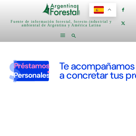
Fuente de información forestal, foresto-industrial y
ambiental de Argentina y América Latina