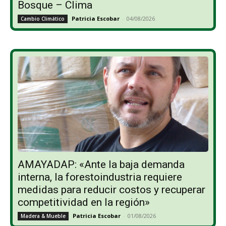
Bosque – Clima
Patricia Escobar
-
04/08/2026
Cambio Climático
AMAYADAP: «Ante la baja demanda
interna, la forestoindustria requiere
medidas para reducir costos y recuperar
competitividad en la región»
Patricia Escobar
-
01/08/2026
Madera & Mueble