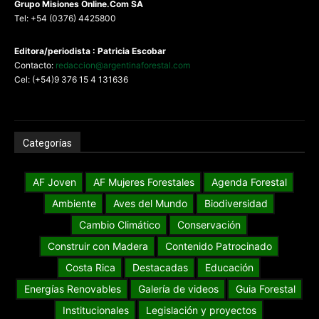
G
rupo Misiones
Online.Com
SA
Tel: +54 (0376) 4425800
Editora/periodista : Patricia Escobar
Contacto:
redaccion@argentinaforestal.com
Cel: (+54)9 376 15 4 131636
Categorías
AF Joven
AF Mujeres Forestales
Agenda Forestal
Ambiente
Aves del Mundo
Biodiversidad
Cambio Climático
Conservación
Construir con Madera
Contenido Patrocinado
Costa Rica
Destacadas
Educación
Energías Renovables
Galería de videos
Guia Forestal
Institucionales
Legislación y proyectos