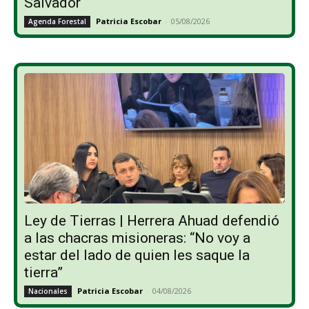
Salvador
Patricia Escobar
-
05/08/2026
Agenda Forestal
Ley de Tierras | Herrera Ahuad defendió
a las chacras misioneras: “No voy a
estar del lado de quien les saque la
tierra”
Patricia Escobar
-
04/08/2026
Nacionales