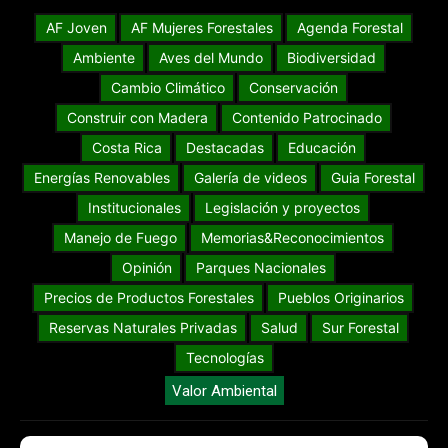
AF Joven
AF Mujeres Forestales
Agenda Forestal
Ambiente
Aves del Mundo
Biodiversidad
Cambio Climático
Conservación
Construir con Madera
Contenido Patrocinado
Costa Rica
Destacadas
Educación
Energías Renovables
Galería de videos
Guia Forestal
Institucionales
Legislación y proyectos
Manejo de Fuego
Memorias&Reconocimientos
Opinión
Parques Nacionales
Precios de Productos Forestales
Pueblos Originarios
Reservas Naturales Privadas
Salud
Sur Forestal
Tecnologías
Valor Ambiental