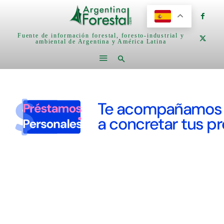
Fuente de información forestal, foresto-industrial y
ambiental de Argentina y América Latina