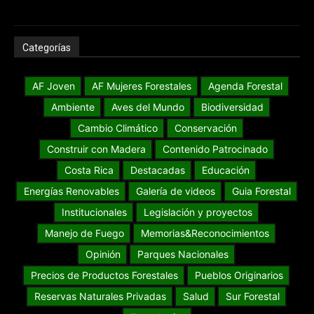
Categorías
AF Joven
AF Mujeres Forestales
Agenda Forestal
Ambiente
Aves del Mundo
Biodiversidad
Cambio Climático
Conservación
Construir con Madera
Contenido Patrocinado
Costa Rica
Destacadas
Educación
Energías Renovables
Galería de videos
Guia Forestal
Institucionales
Legislación y proyectos
Manejo de Fuego
Memorias&Reconocimientos
Opinión
Parques Nacionales
Precios de Productos Forestales
Pueblos Originarios
Reservas Naturales Privadas
Salud
Sur Forestal