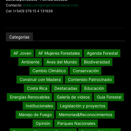
Contacto:
redaccion@argentinaforestal.com
Cel: (+54)9 376 15 4 131636
Categorías
AF Joven
AF Mujeres Forestales
Agenda Forestal
Ambiente
Aves del Mundo
Biodiversidad
Cambio Climático
Conservación
Construir con Madera
Contenido Patrocinado
Costa Rica
Destacadas
Educación
Energías Renovables
Galería de videos
Guia Forestal
Institucionales
Legislación y proyectos
Manejo de Fuego
Memorias&Reconocimientos
Opinión
Parques Nacionales