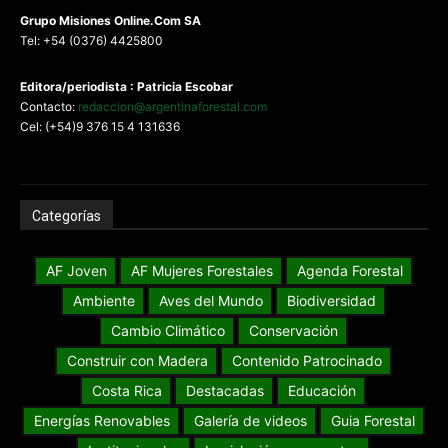
G
rupo Misiones
Online.Com
SA
Tel: +54 (0376) 4425800
Editora/periodista : Patricia Escobar
Contacto:
redaccion@argentinaforestal.com
Cel: (+54)9 376 15 4 131636
Categorías
AF Joven
AF Mujeres Forestales
Agenda Forestal
Ambiente
Aves del Mundo
Biodiversidad
Cambio Climático
Conservación
Construir con Madera
Contenido Patrocinado
Costa Rica
Destacadas
Educación
Energías Renovables
Galería de videos
Guia Forestal