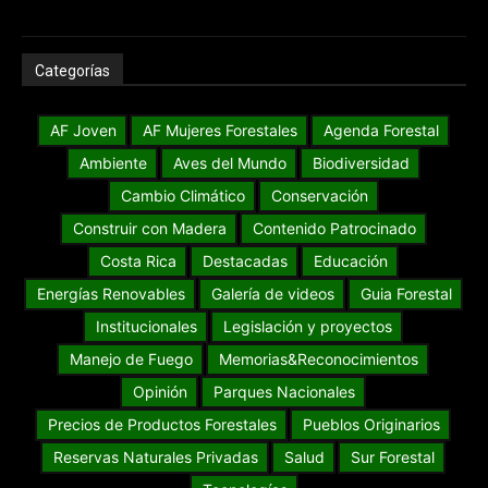
Categorías
AF Joven
AF Mujeres Forestales
Agenda Forestal
Ambiente
Aves del Mundo
Biodiversidad
Cambio Climático
Conservación
Construir con Madera
Contenido Patrocinado
Costa Rica
Destacadas
Educación
Energías Renovables
Galería de videos
Guia Forestal
Institucionales
Legislación y proyectos
Manejo de Fuego
Memorias&Reconocimientos
Opinión
Parques Nacionales
Precios de Productos Forestales
Pueblos Originarios
Reservas Naturales Privadas
Salud
Sur Forestal