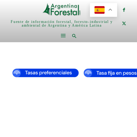
Fuente de información forestal, foresto-industrial y
ambiental de Argentina y América Latina