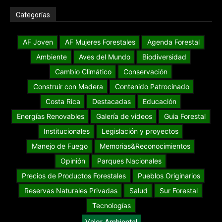
Categorías
AF Joven
AF Mujeres Forestales
Agenda Forestal
Ambiente
Aves del Mundo
Biodiversidad
Cambio Climático
Conservación
Construir con Madera
Contenido Patrocinado
Costa Rica
Destacadas
Educación
Energías Renovables
Galería de videos
Guia Forestal
Institucionales
Legislación y proyectos
Manejo de Fuego
Memorias&Reconocimientos
Opinión
Parques Nacionales
Precios de Productos Forestales
Pueblos Originarios
Reservas Naturales Privadas
Salud
Sur Forestal
Tecnologías
Valor Ambiental