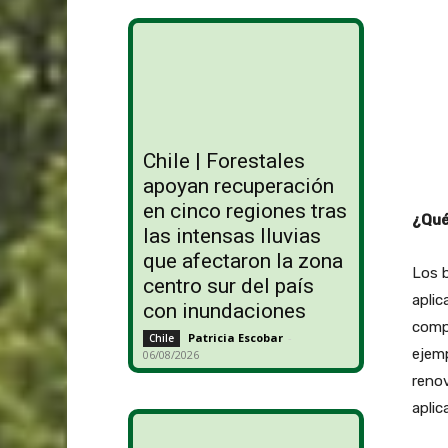
Chile | Forestales
apoyan recuperación
en cinco regiones tras
¿Qué
las intensas lluvias
que afectaron la zona
Los b
centro sur del país
aplic
con inundaciones
compa
Patricia Escobar
-
Chile
ejemp
06/08/2026
renov
aplic