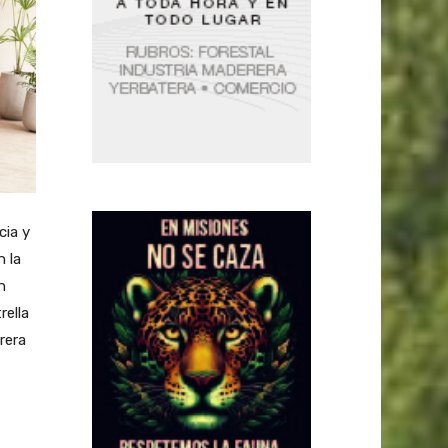
cia y
n la
n
rella
rera