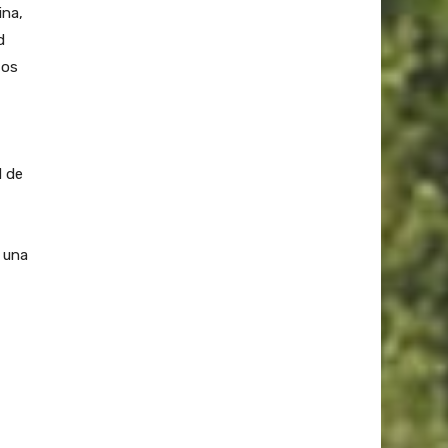
ina,
d
tos
d de
a una