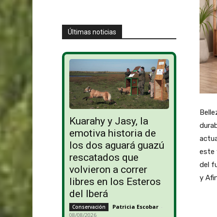
Últimas noticias
Belle
Kuarahy y Jasy, la
durab
emotiva historia de
actua
los dos aguará guazú
este 
rescatados que
del f
volvieron a correr
y Afi
libres en los Esteros
del Iberá
Patricia Escobar
-
Conservación
08/08/2026