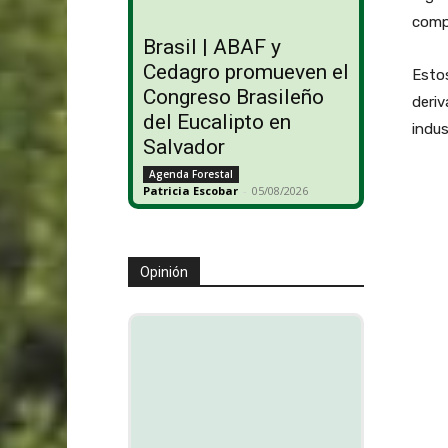
comp
Brasil | ABAF y
Cedagro promueven el
Estos
Congreso Brasileño
deriv
del Eucalipto en
indus
Salvador
Agenda Forestal
Patricia Escobar
-
05/08/2026
Opinión