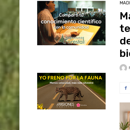
MAD
M
t
d
bi