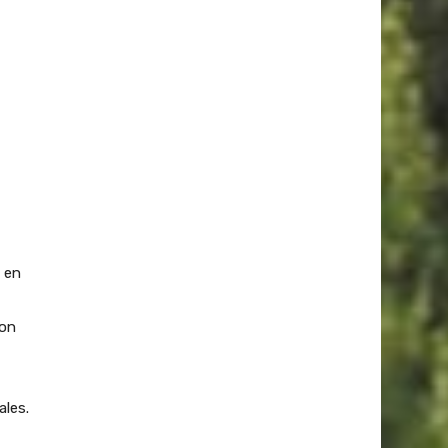
n en
son
ales.