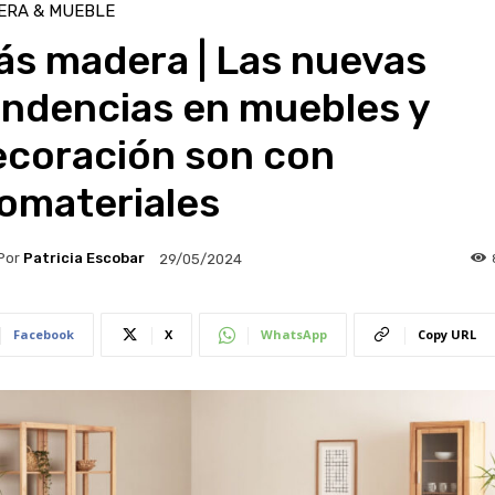
ERA & MUEBLE
ás madera | Las nuevas
endencias en muebles y
ecoración son con
omateriales
Por
Patricia Escobar
29/05/2024
Facebook
X
WhatsApp
Copy URL