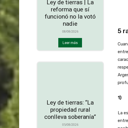
Ley de tierras | La
reforma que sí
funcionó no la votó
nadie
5 r
08/08/2026
Leer más
Cuan
entre
carac
respe
Argen
prof
1) R
Ley de tierras: “La
propiedad rural
La es
conlleva soberanía”
entre
05/08/2026