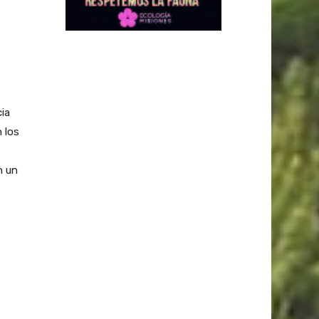
cia
n los
n un