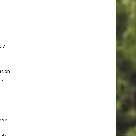
stá
ación
 y
e se
e