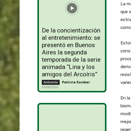
La ma
que s
estru
como 
De la concientización
al entretenimiento: se
Estos
presentó en Buenos
const
Aires la segunda
proce
temporada de la serie
animada “Lina y los
deriv
amigos del Arcoíris”
resis
varie
Patricia Escobar
-
Ambiente
06/08/2026
En la
biom
modi
mejo
regen