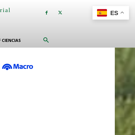
rial
ES
a
F CIENCIAS