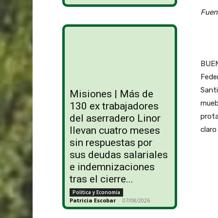
Fuen
BUEN
Feder
Santi
Misiones | Más de
muebl
130 ex trabajadores
prot
del aserradero Linor
llevan cuatro meses
claro
sin respuestas por
sus deudas salariales
e indemnizaciones
tras el cierre...
Política y Economía
Patricia Escobar
-
07/08/2026