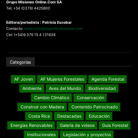
G
rupo Misiones
Online.Com
SA
Tel: +54 (0376) 4425800
Editora/periodista : Patricia Escobar
Contacto:
redaccion@argentinaforestal.com
Cel: (+54)9 376 15 4 131636
Categorías
AF Joven
AF Mujeres Forestales
Agenda Forestal
Ambiente
Aves del Mundo
Biodiversidad
Cambio Climático
Conservación
Construir con Madera
Contenido Patrocinado
Costa Rica
Destacadas
Educación
Energías Renovables
Galería de videos
Guia Forestal
Institucionales
Legislación y proyectos