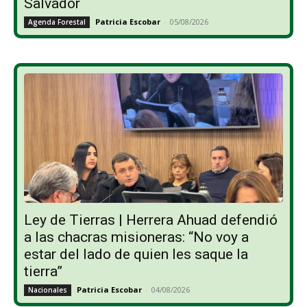
Salvador
Patricia Escobar
-
05/08/2026
Agenda Forestal
Ley de Tierras | Herrera Ahuad defendió
a las chacras misioneras: “No voy a
estar del lado de quien les saque la
tierra”
Patricia Escobar
-
04/08/2026
Nacionales