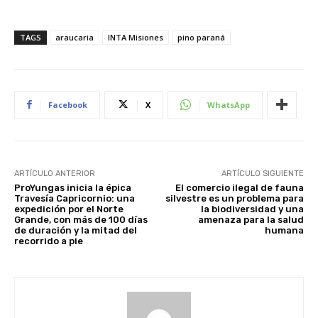
TAGS
araucaria
INTA Misiones
pino paraná
Facebook
X
WhatsApp
ARTÍCULO ANTERIOR
ARTÍCULO SIGUIENTE
ProYungas inicia la épica
El comercio ilegal de fauna
Travesía Capricornio: una
silvestre es un problema para
expedición por el Norte
la biodiversidad y una
Grande, con más de 100 días
amenaza para la salud
de duración y la mitad del
humana
recorrido a pie