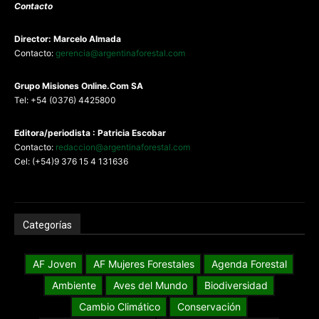
Contacto
Director: Marcelo Almada
Contacto:
gerencia@argentinaforestal.com
G
rupo Misiones
Online.Com
SA
Tel: +54 (0376) 4425800
Editora/periodista : Patricia Escobar
Contacto:
redaccion@argentinaforestal.com
Cel: (+54)9 376 15 4 131636
Categorías
AF Joven
AF Mujeres Forestales
Agenda Forestal
Ambiente
Aves del Mundo
Biodiversidad
Cambio Climático
Conservación