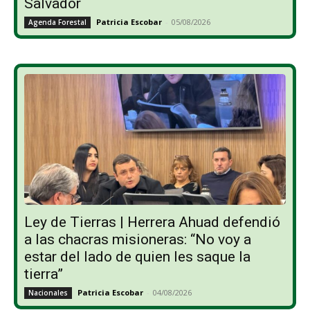
Salvador
Patricia Escobar
-
05/08/2026
Agenda Forestal
Ley de Tierras | Herrera Ahuad defendió
a las chacras misioneras: “No voy a
estar del lado de quien les saque la
tierra”
Patricia Escobar
-
04/08/2026
Nacionales