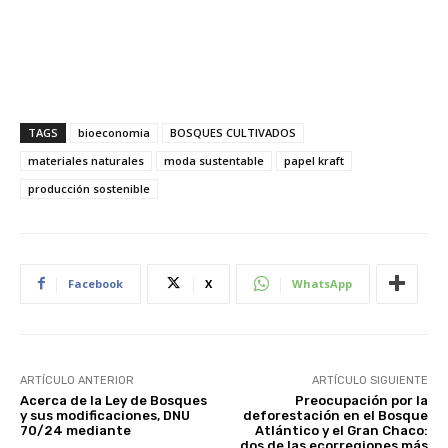
TAGS
bioeconomia
BOSQUES CULTIVADOS
materiales naturales
moda sustentable
papel kraft
producción sostenible
Facebook
X
WhatsApp
ARTÍCULO ANTERIOR
ARTÍCULO SIGUIENTE
Acerca de la Ley de Bosques
Preocupación por la
y sus modificaciones, DNU
deforestación en el Bosque
70/24 mediante
Atlántico y el Gran Chaco:
dos de las ecorregiones más