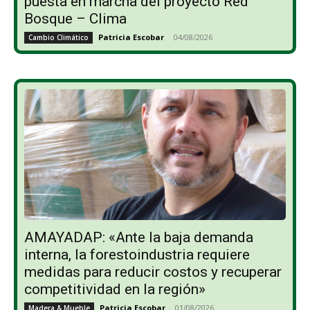
puesta en marcha del proyecto Red
Bosque – Clima
Patricia Escobar
-
04/08/2026
Cambio Climático
AMAYADAP: «Ante la baja demanda
interna, la forestoindustria requiere
medidas para reducir costos y recuperar
competitividad en la región»
Patricia Escobar
-
01/08/2026
Madera & Mueble