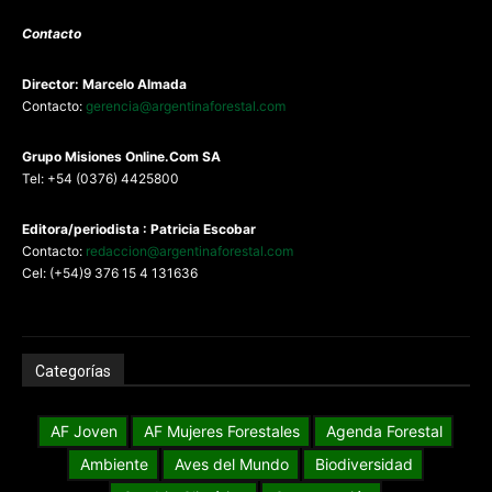
Contacto
Director: Marcelo Almada
Contacto:
gerencia@argentinaforestal.com
G
rupo Misiones
Online.Com
SA
Tel: +54 (0376) 4425800
Editora/periodista : Patricia Escobar
Contacto:
redaccion@argentinaforestal.com
Cel: (+54)9 376 15 4 131636
Categorías
AF Joven
AF Mujeres Forestales
Agenda Forestal
Ambiente
Aves del Mundo
Biodiversidad