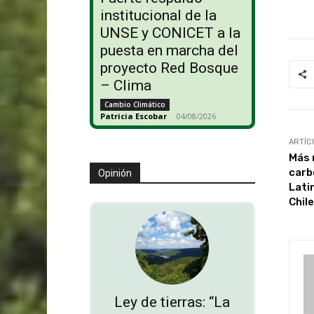
institucional de la
UNSE y CONICET a la
puesta en marcha del
proyecto Red Bosque
– Clima
Cambio Climático
Patricia Escobar
-
04/08/2026
ARTÍC
Más m
carb
Opinión
Lati
Chile
Ley de tierras: “La