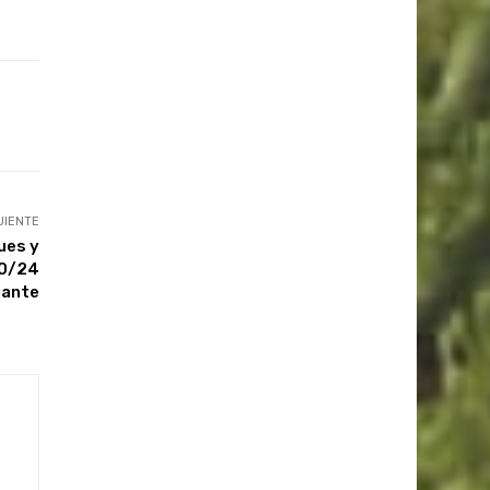
UIENTE
ues y
70/24
iante