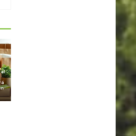
S
 al
rá
en