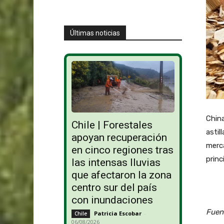
Últimas noticias
China
Chile | Forestales
astil
apoyan recuperación
merca
en cinco regiones tras
princ
las intensas lluvias
que afectaron la zona
centro sur del país
con inundaciones
Fuen
Patricia Escobar
-
Chile
06/08/2026