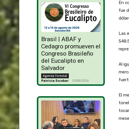
En co
fue d
dólar
Las e
Brasil | ABAF y
548.5
Cedagro promueven el
repre
Congreso Brasileño
del Eucalipto en
Al ig
Salvador
merc
Agenda Forestal
fuert
Patricia Escobar
-
05/08/2026
El me
tone
tocar
mese