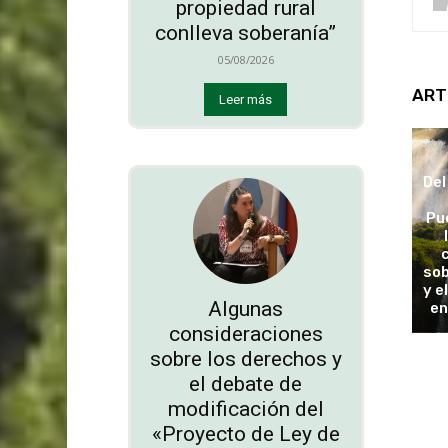
propiedad rural
conlleva soberanía”
05/08/2026
ART
Leer más
Del
Pu
sob
y e
Algunas
en
consideraciones
sobre los derechos y
el debate de
modificación del
«Proyecto de Ley de