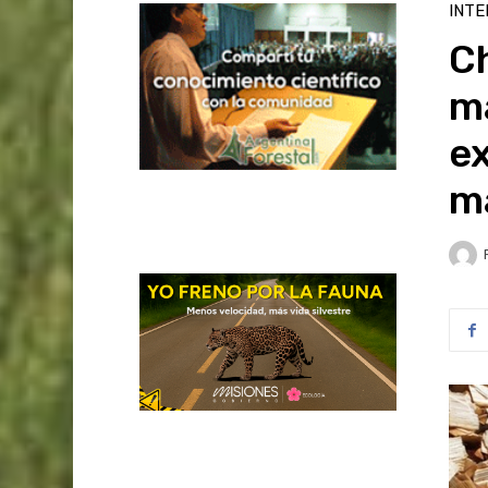
INTE
Ch
m
ex
m