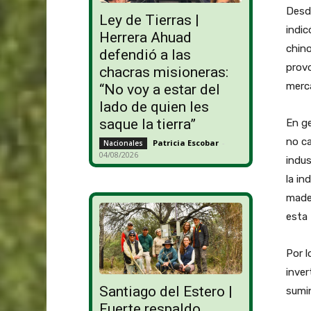
Desd
Ley de Tierras |
indic
Herrera Ahuad
chino
defendió a las
provo
chacras misioneras:
merc
“No voy a estar del
lado de quien les
saque la tierra”
En ge
no ca
Patricia Escobar
-
Nacionales
04/08/2026
indus
la in
mader
esta 
Por l
inver
Santiago del Estero |
sumin
Fuerte respaldo