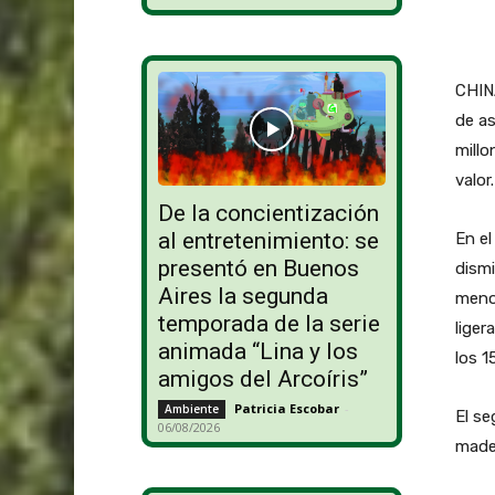
CHIN
de as
millo
valor.
De la concientización
al entretenimiento: se
En el
presentó en Buenos
dismi
Aires la segunda
meno
temporada de la serie
liger
animada “Lina y los
los 1
amigos del Arcoíris”
Patricia Escobar
-
Ambiente
El se
06/08/2026
mader