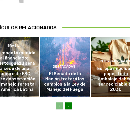
ÍCULOS RELACIONADOS
BRASIL
 impacto medido
al financiado:
INTERNACIONALE
erto Iguazú será
DESTACADAS
la sede de una
Europa impulsa
cumbre de FSC
El Senado de la
papel: todo
re conservación
Nación tratará los
embalaje debe
l manejo forestal
cambios a la Ley de
ser reciclable 
 América Latina
Manejo del Fuego
2030