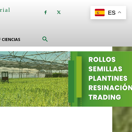
rial
ES
a
F CIENCIAS