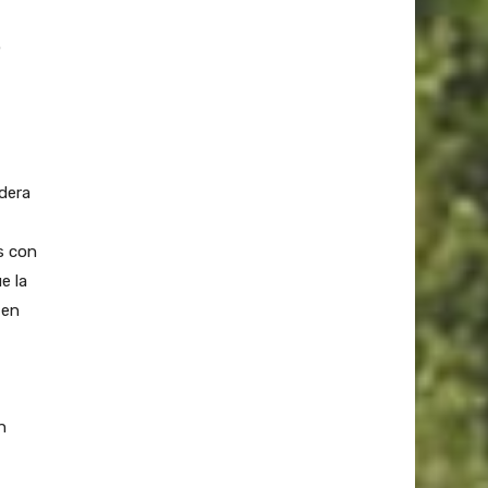
o
adera
s con
e la
 en
n