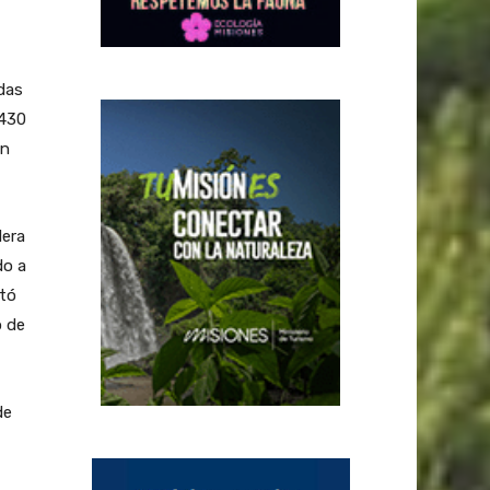
das
.430
en
dera
do a
ntó
o de
de