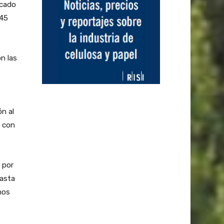
rcado
145
n las
ón al
o con
 por
hasta
mos