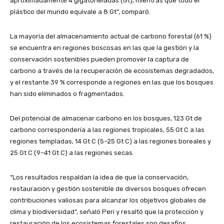
aproximadamente 4 gigatoneladas (Gt), mientras que todo el
plástico del mundo equivale a 8 Gt”, comparó.
La mayoría del almacenamiento actual de carbono forestal (61 %)
se encuentra en regiones boscosas en las que la gestión y la
conservación sostenibles pueden promover la captura de
carbono a través de la recuperación de ecosistemas degradados,
y el restante 39 % corresponde a regiones en las que los bosques
han sido eliminados o fragmentados.
Del potencial de almacenar carbono en los bosques, 123 Gt de
carbono correspondería a las regiones tropicales, 55 Gt C a las
regiones templadas, 14 Gt C (5–25 Gt C) a las regiones boreales y
25 Gt C (9–41 Gt C) a las regiones secas.
“Los resultados respaldan la idea de que la conservación,
restauración y gestión sostenible de diversos bosques ofrecen
contribuciones valiosas para alcanzar los objetivos globales de
clima y biodiversidad”, señaló Peri y resaltó que la protección y
restauración de los ecosistemas forestales son desafíos