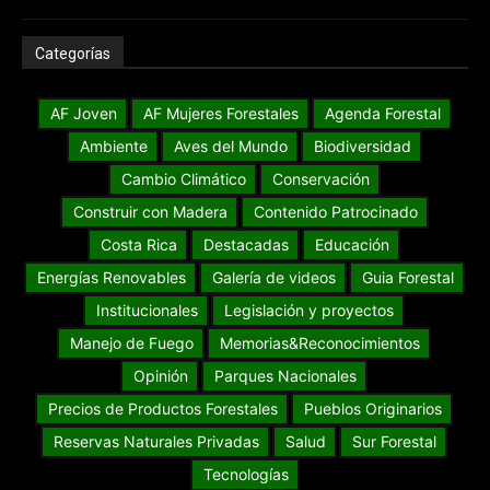
Categorías
AF Joven
AF Mujeres Forestales
Agenda Forestal
Ambiente
Aves del Mundo
Biodiversidad
Cambio Climático
Conservación
Construir con Madera
Contenido Patrocinado
Costa Rica
Destacadas
Educación
Energías Renovables
Galería de videos
Guia Forestal
Institucionales
Legislación y proyectos
Manejo de Fuego
Memorias&Reconocimientos
Opinión
Parques Nacionales
Precios de Productos Forestales
Pueblos Originarios
Reservas Naturales Privadas
Salud
Sur Forestal
Tecnologías