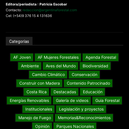
Editora/periodista : Patricia Escobar
Contacto:
redaccion@argentinaforestal.com
Cel: (+54)9 376 15 4 131636
Categorías
AF Joven
AF Mujeres Forestales
Agenda Forestal
Ambiente
Aves del Mundo
Biodiversidad
Cambio Climático
Conservación
Construir con Madera
Contenido Patrocinado
Costa Rica
Destacadas
Educación
Energías Renovables
Galería de videos
Guia Forestal
Institucionales
Legislación y proyectos
Manejo de Fuego
Memorias&Reconocimientos
Opinión
Parques Nacionales