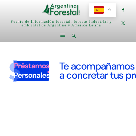
Fuente de información forestal, foresto-industrial y
ambiental de Argentina y América Latina