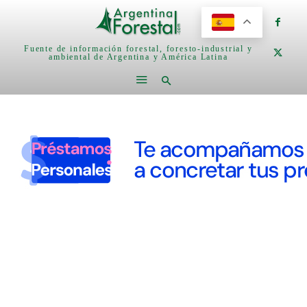
Fuente de información forestal, foresto-industrial y
ambiental de Argentina y América Latina