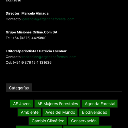
Contacto
Director: Marcelo Almada
Contacto:
gerencia@argentinaforestal.com
G
rupo Misiones
Online.Com
SA
Tel: +54 (0376) 4425800
Editora/periodista : Patricia Escobar
Contacto:
redaccion@argentinaforestal.com
Cel: (+54)9 376 15 4 131636
Categorías
AF Joven
AF Mujeres Forestales
Agenda Forestal
Ambiente
Aves del Mundo
Biodiversidad
Cambio Climático
Conservación