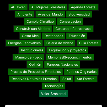
AF Joven
AF Mujeres Forestales
Agenda Forestal
Ambiente
Aves del Mundo
Biodiversidad
Cambio Climático
Conservación
Construir con Madera
Contenido Patrocinado
Costa Rica
Destacadas
Educación
Energías Renovables
Galería de videos
Guia Forestal
Institucionales
Legislación y proyectos
Manejo de Fuego
Memorias&Reconocimientos
Opinión
Parques Nacionales
Precios de Productos Forestales
Pueblos Originarios
Reservas Naturales Privadas
Salud
Sur Forestal
Tecnologías
Valor Ambiental