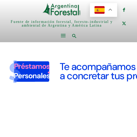
Fuente de información forestal, foresto-industrial y
ambiental de Argentina y América Latina