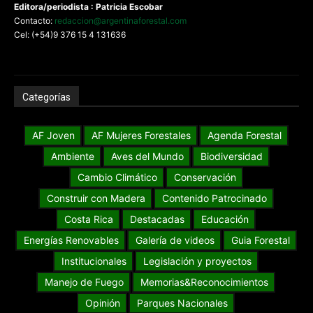
Editora/periodista : Patricia Escobar
Contacto:
redaccion@argentinaforestal.com
Cel: (+54)9 376 15 4 131636
Categorías
AF Joven
AF Mujeres Forestales
Agenda Forestal
Ambiente
Aves del Mundo
Biodiversidad
Cambio Climático
Conservación
Construir con Madera
Contenido Patrocinado
Costa Rica
Destacadas
Educación
Energías Renovables
Galería de videos
Guia Forestal
Institucionales
Legislación y proyectos
Manejo de Fuego
Memorias&Reconocimientos
Opinión
Parques Nacionales