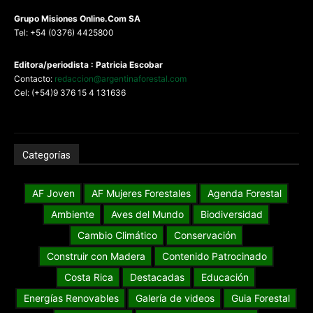
G
rupo Misiones
Online.Com
SA
Tel: +54 (0376) 4425800
Editora/periodista : Patricia Escobar
Contacto:
redaccion@argentinaforestal.com
Cel: (+54)9 376 15 4 131636
Categorías
AF Joven
AF Mujeres Forestales
Agenda Forestal
Ambiente
Aves del Mundo
Biodiversidad
Cambio Climático
Conservación
Construir con Madera
Contenido Patrocinado
Costa Rica
Destacadas
Educación
Energías Renovables
Galería de videos
Guia Forestal