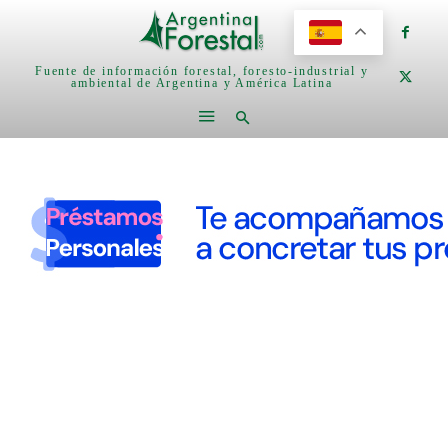
Fuente de información forestal, foresto-industrial y
ambiental de Argentina y América Latina