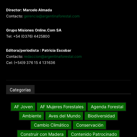
Director: Marcelo Almada
Contacto:
gerencia@argentinaforestal.com
G
rupo Misiones
Online.Com
SA
Tel: +54 (0376) 4425800
Editora/periodista : Patricia Escobar
Contacto:
redaccion@argentinaforestal.com
Cel: (+54)9 376 15 4 131636
Categorías
AF Joven
AF Mujeres Forestales
Agenda Forestal
Ambiente
Aves del Mundo
Biodiversidad
Cambio Climático
Conservación
Construir con Madera
Contenido Patrocinado