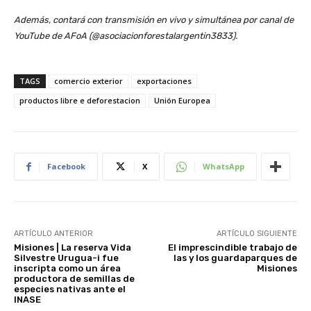
Además, contará con transmisión en vivo y simultánea por canal de
YouTube de AFoA (@asociacionforestalargentin3833).
TAGS
comercio exterior
exportaciones
productos libre e deforestacion
Unión Europea
Facebook
X
WhatsApp
ARTÍCULO ANTERIOR
ARTÍCULO SIGUIENTE
Misiones | La reserva Vida
El imprescindible trabajo de
Silvestre Urugua-i fue
las y los guardaparques de
inscripta como un área
Misiones
productora de semillas de
especies nativas ante el
INASE