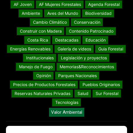
AF Joven
AF Mujeres Forestales
Agenda Forestal
Ambiente
Aves del Mundo
Biodiversidad
Cambio Climático
Conservación
Construir con Madera
Contenido Patrocinado
Costa Rica
Destacadas
Educación
Energías Renovables
Galería de videos
Guia Forestal
Institucionales
Legislación y proyectos
Manejo de Fuego
Memorias&Reconocimientos
Opinión
Parques Nacionales
Precios de Productos Forestales
Pueblos Originarios
Reservas Naturales Privadas
Salud
Sur Forestal
Tecnologías
Valor Ambiental