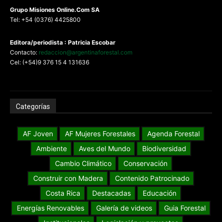
G
rupo Misiones
Online.Com
SA
Tel: +54 (0376) 4425800
Editora/periodista : Patricia Escobar
Contacto:
redaccion@argentinaforestal.com
Cel: (+54)9 376 15 4 131636
Categorías
AF Joven
AF Mujeres Forestales
Agenda Forestal
Ambiente
Aves del Mundo
Biodiversidad
Cambio Climático
Conservación
Construir con Madera
Contenido Patrocinado
Costa Rica
Destacadas
Educación
Energías Renovables
Galería de videos
Guia Forestal