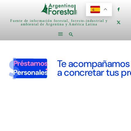
Fuente de información forestal, foresto-industrial y
ambiental de Argentina y América Latina