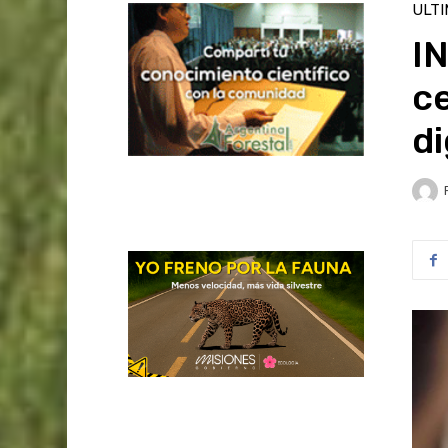
ULT
I
ce
di