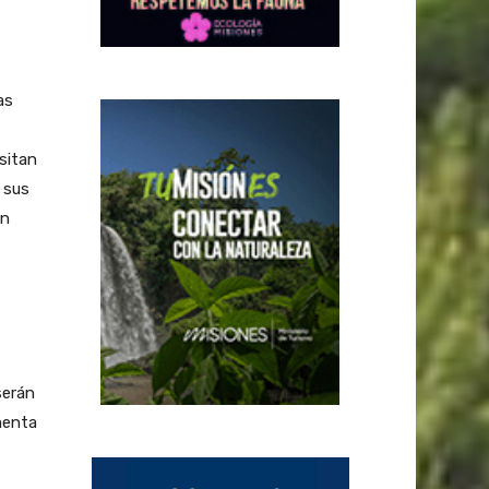
as
sitan
 sus
en
serán
menta