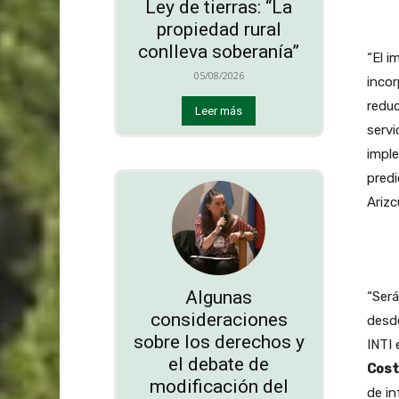
Ley de tierras: “La
propiedad rural
conlleva soberanía”
“El i
05/08/2026
incor
redu
Leer más
servi
impl
predi
Arizc
Algunas
“Será
consideraciones
desde
sobre los derechos y
INTI
el debate de
Cos
modificación del
de in