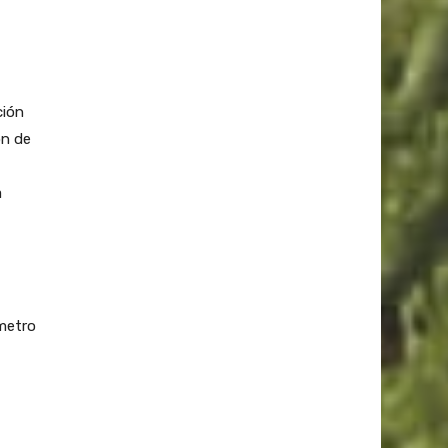
ción
ón de
a
ómetro