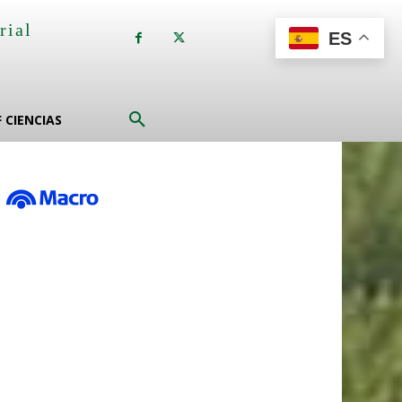
rial
ES
a
F CIENCIAS