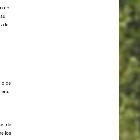
an en
 su
s de
cio de
lera.
más de
ne los