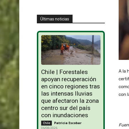
Últimas noticias
A la 
Chile | Forestales
apoyan recuperación
certi
en cinco regiones tras
como 
las intensas lluvias
con l
que afectaron la zona
centro sur del país
con inundaciones
Patricia Escobar
-
Chile
Fuent
06/08/2026