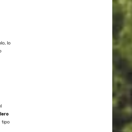
lo, lo
o
l
lero
 tipo