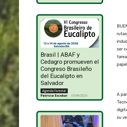
BUEN
rutas
indu
ser c
Brasil | ABAF y
tarea
Cedagro promueven el
papel
Congreso Brasileño
del Eucalipto en
Salvador
Agenda Forestal
A par
Patricia Escobar
-
05/08/2026
Tecno
digit
su ve