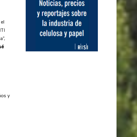
 el
NTI
a”,
sé
ños y