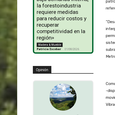
patro
la forestoindustria
refer
requiere medidas
para reducir costos y
“Des
recuperar
inter
competitividad en la
permi
región»
siste
Madera & Mueble
Patricia Escobar
-
01/08/2026
subra
Metro
Opinión
Como 
-disp
movim
Vibra