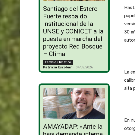
Hasta
Santiago del Estero |
Fuerte respaldo
papel
institucional de la
versi
UNSE y CONICET a la
30 añ
puesta en marcha del
autom
proyecto Red Bosque
– Clima
Cambio Climático
Patricia Escobar
-
04/08/2026
La em
calib
alta 
En nu
AMAYADAP: «Ante la
otorg
baja demanda interna,