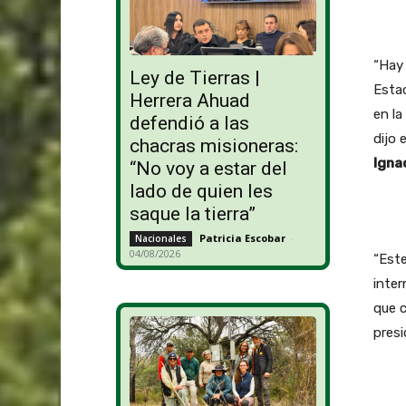
“Hay 
Ley de Tierras |
Estad
Herrera Ahuad
en la
defendió a las
dijo 
chacras misioneras:
Igna
“No voy a estar del
lado de quien les
saque la tierra”
Patricia Escobar
-
Nacionales
04/08/2026
“Este
inter
que c
presi