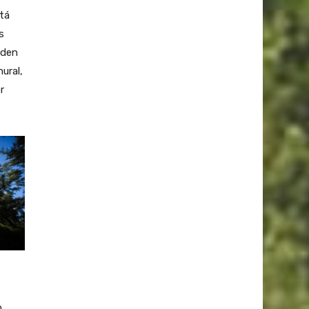
tá
s
eden
ural,
r
n