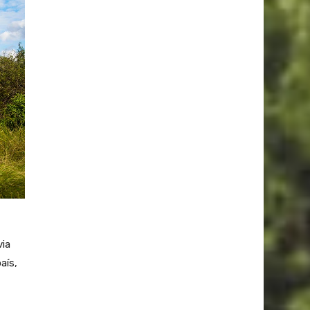
via
aís,