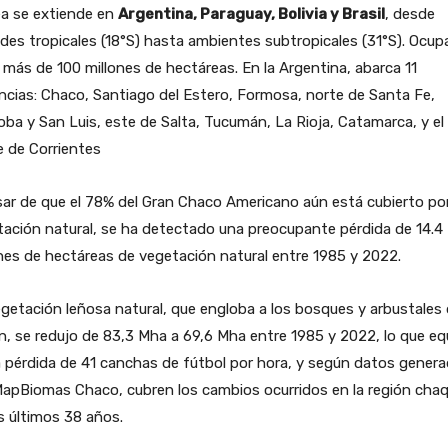
ea se extiende en
Argentina, Paraguay, Bolivia y Brasil
, desde
udes tropicales (18°S) hasta ambientes subtropicales (31°S). Ocup
más de 100 millones de hectáreas. En la Argentina, abarca 11
ncias: Chaco, Santiago del Estero, Formosa, norte de Santa Fe,
ba y San Luis, este de Salta, Tucumán, La Rioja, Catamarca, y el
 de Corrientes
ar de que el 78% del Gran Chaco Americano aún está cubierto po
ación natural, se ha detectado una preocupante pérdida de 14.4
nes de hectáreas de vegetación natural entre 1985 y 2022.
getación leñosa natural, que engloba a los bosques y arbustales 
n, se redujo de 83,3 Mha a 69,6 Mha entre 1985 y 2022, lo que eq
 pérdida de 41 canchas de fútbol por hora, y según datos gener
MapBiomas Chaco, cubren los cambios ocurridos en la región cha
s últimos 38 años.