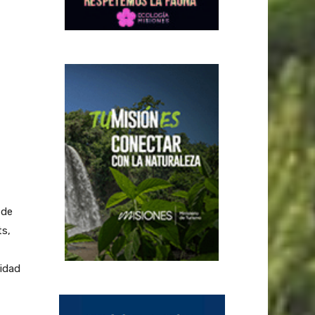
 de
ts,
tidad