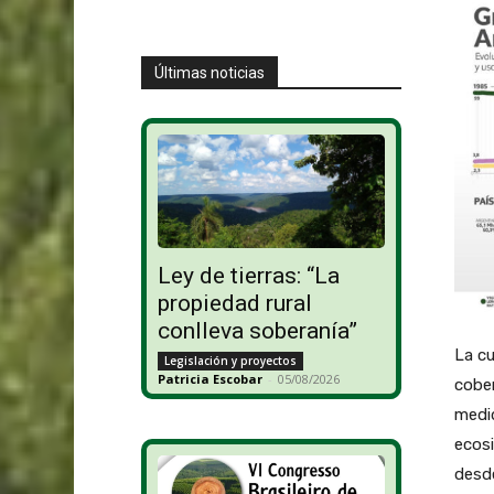
Últimas noticias
Ley de tierras: “La
propiedad rural
conlleva soberanía”
La c
Legislación y proyectos
Patricia Escobar
-
05/08/2026
cober
medid
ecosi
desde