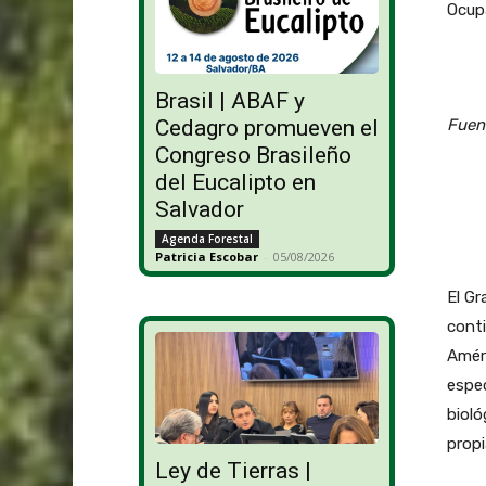
Ocup
Brasil | ABAF y
Fuen
Cedagro promueven el
Congreso Brasileño
del Eucalipto en
Salvador
Agenda Forestal
Patricia Escobar
-
05/08/2026
El G
cont
Améri
espec
bioló
propi
Ley de Tierras |