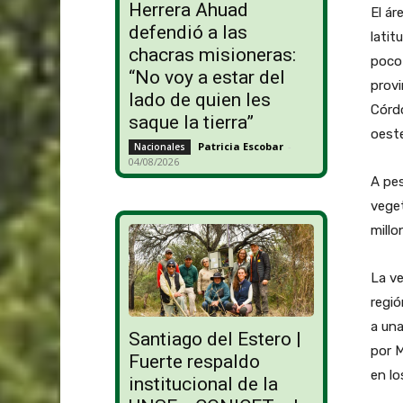
Herrera Ahuad
El ár
defendió a las
latit
chacras misioneras:
poco 
“No voy a estar del
provi
lado de quien les
Córdo
saque la tierra”
oeste
Patricia Escobar
-
Nacionales
04/08/2026
A pes
veget
millo
La ve
regió
a una
Santiago del Estero |
por 
Fuerte respaldo
en lo
institucional de la