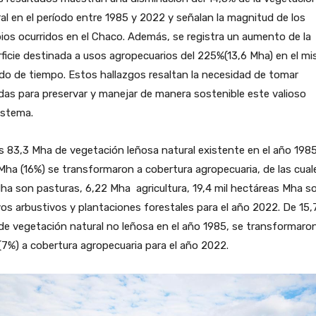
al en el período entre 1985 y 2022 y señalan la magnitud de los
os ocurridos en el Chaco. Además, se registra un aumento de la
ficie destinada a usos agropecuarios del 225%(13,6 Mha) en el m
do de tiempo. Estos hallazgos resaltan la necesidad de tomar
as para preservar y manejar de manera sostenible este valioso
istema.
s 83,3 Mha de vegetación leñosa natural existente en el año 1985
Mha (16%) se transformaron a cobertura agropecuaria, de las cual
ha son pasturas, 6,22 Mha agricultura, 19,4 mil hectáreas Mha s
vos arbustivos y plantaciones forestales para el año 2022. De 15,
e vegetación natural no leñosa en el año 1985, se transformaron
7%) a cobertura agropecuaria para el año 2022.