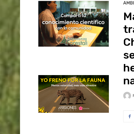
AMB
M
t
C
se
h
na