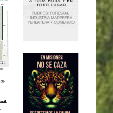
 de
r
asil
,
.