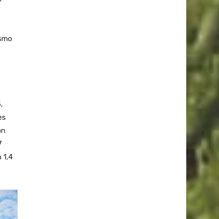
ismo
,
es
on
7
 1,4