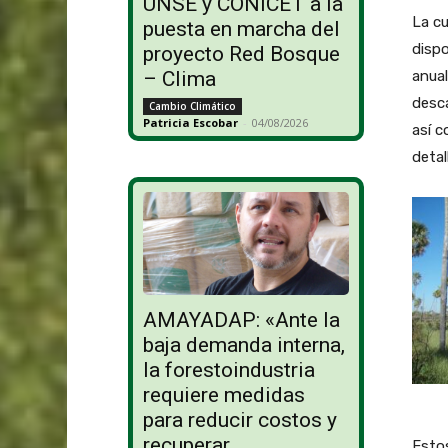
UNSE y CONICET a la
La cu
puesta en marcha del
dispo
proyecto Red Bosque
anual
– Clima
desca
Cambio Climático
Patricia Escobar
-
04/08/2026
así 
detal
AMAYADAP: «Ante la
baja demanda interna,
la forestoindustria
requiere medidas
para reducir costos y
recuperar
Estos