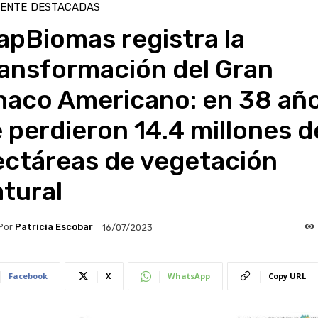
IENTE
DESTACADAS
apBiomas registra la
ransformación del Gran
haco Americano: en 38 añ
 perdieron 14.4 millones d
ectáreas de vegetación
tural
Por
Patricia Escobar
16/07/2023
Facebook
X
WhatsApp
Copy URL