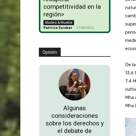
competitividad en la
natur
región»
cambi
Madera & Mueble
super
Patricia Escobar
-
01/08/2026
perio
medid
ecos
Opinión
De la
13,6 
7,4 M
culti
Mha d
Mha (
Algunas
consideraciones
sobre los derechos y
el debate de