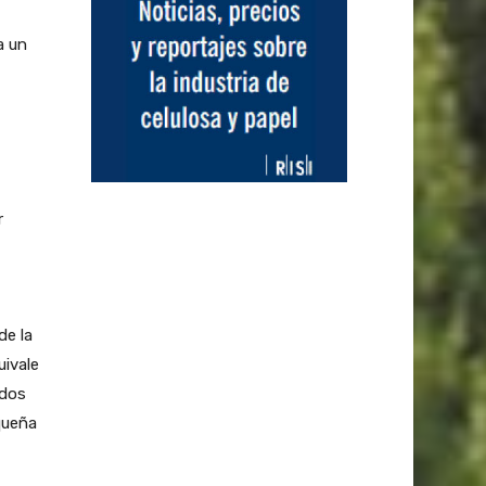
a un
r
de la
uivale
ados
queña