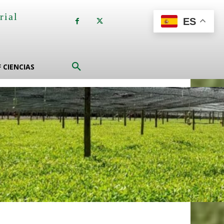
rial
ES
a
F CIENCIAS