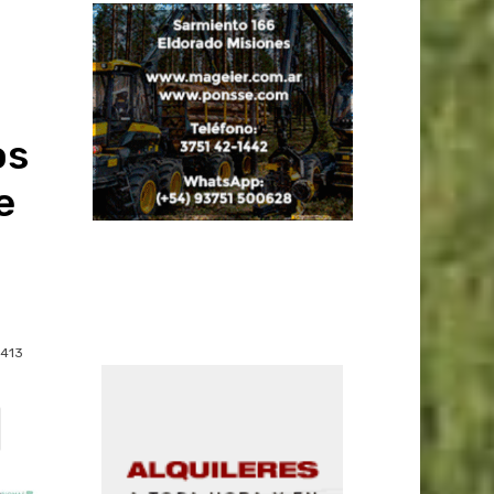
os
e
413