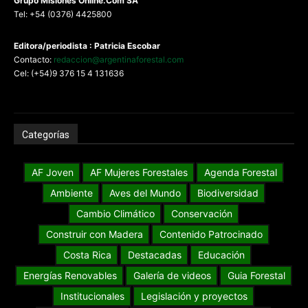
G
rupo Misiones
Online.Com
SA
Tel: +54 (0376) 4425800
Editora/periodista : Patricia Escobar
Contacto:
redaccion@argentinaforestal.com
Cel: (+54)9 376 15 4 131636
Categorías
AF Joven
AF Mujeres Forestales
Agenda Forestal
Ambiente
Aves del Mundo
Biodiversidad
Cambio Climático
Conservación
Construir con Madera
Contenido Patrocinado
Costa Rica
Destacadas
Educación
Energías Renovables
Galería de videos
Guia Forestal
Institucionales
Legislación y proyectos