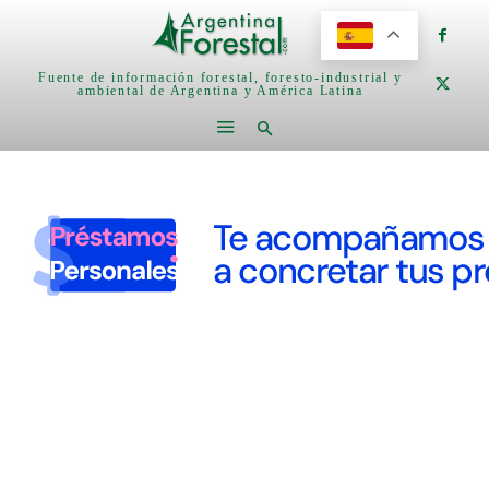
Fuente de información forestal, foresto-industrial y
ambiental de Argentina y América Latina