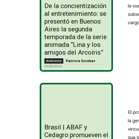
De la concientización
la cu
al entretenimiento: se
subse
presentó en Buenos
cargo
Aires la segunda
temporada de la serie
animada “Lina y los
amigos del Arcoíris”
Patricia Escobar
-
Ambiente
06/08/2026
El pr
la ge
Brasil | ABAF y
vincu
Cedagro promueven el
que l