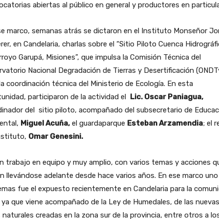
catorias abiertas al público en general y productores en particula
e marco, semanas atrás se dictaron en el Instituto Monseñor Jo
er, en Candelaria, charlas sobre el “Sitio Piloto Cuenca Hidrográf
rroyo Garupá, Misiones”, que impulsa la Comisión Técnica del
vatorio Nacional Degradación de Tierras y Desertificación (ONDT
la coordinación técnica del Ministerio de Ecología. En esta
unidad, participaron de la actividad el
Lic. Oscar Paniagua,
inador del sitio piloto, acompañado del subsecretario de Educac
ental,
Miguel Acuña,
el guardaparque
Esteban Arzamendia
; el 
nstituto,
Omar Genesini.
n trabajo en equipo y muy amplio, con varios temas y acciones q
n llevándose adelante desde hace varios años. En ese marco uno
emas fue el expuesto recientemente en Candelaria para la comun
, ya que viene acompañado de la Ley de Humedales, de las nueva
 naturales creadas en la zona sur de la provincia, entre otros a lo