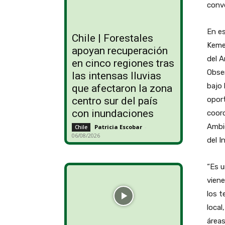
convo
En es
Chile | Forestales
Kemer
apoyan recuperación
del A
en cinco regiones tras
Obser
las intensas lluvias
bajo 
que afectaron la zona
centro sur del país
oport
con inundaciones
coord
Ambi
Patricia Escobar
-
Chile
06/08/2026
del I
“Es u
viene
los t
local
áreas