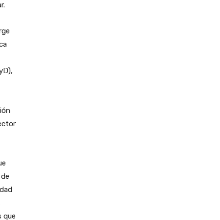
r.
rge
ica
yD),
ión
rector
ue
 de
idad
s
s que