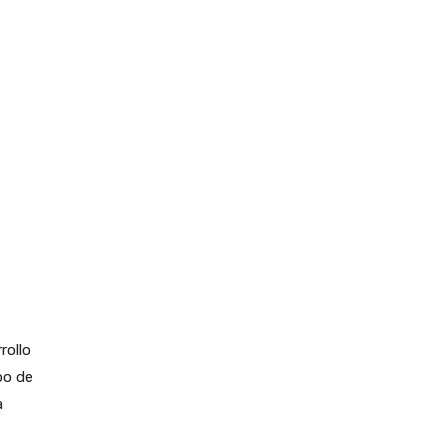
rollo
po de
a