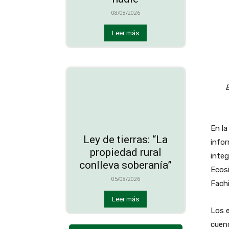
08/08/2026
Leer más
E
En la
Ley de tierras: “La
infor
propiedad rural
integ
conlleva soberanía”
Ecosi
05/08/2026
Fachi
Leer más
Los e
cuenc