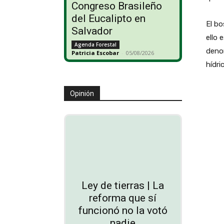
Congreso Brasileño
del Eucalipto en
El bo
Salvador
ello 
Agenda Forestal
deno
Patricia Escobar
-
05/08/2026
hídri
Opinión
Ley de tierras | La
reforma que sí
funcionó no la votó
nadie