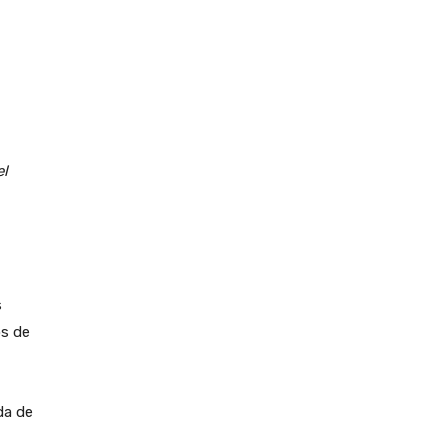
el
s
os de
da de