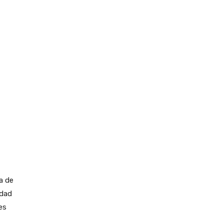
a de
idad
es