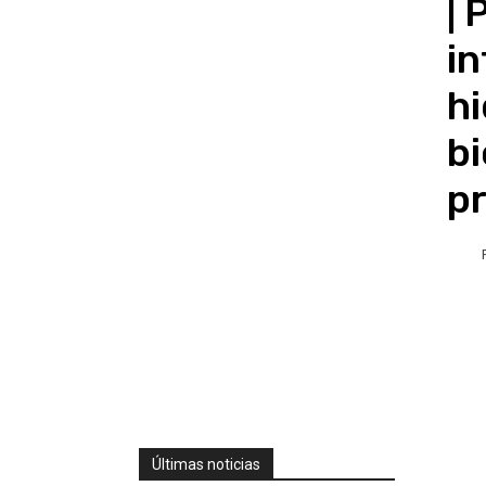
| 
i
hi
bi
p
Últimas noticias