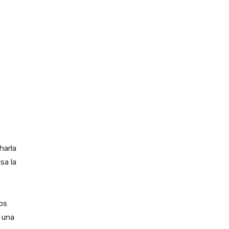
harla
sa la
cos
n una