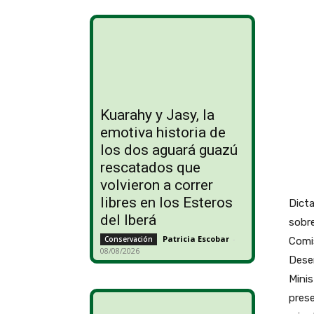
Kuarahy y Jasy, la
emotiva historia de
los dos aguará guazú
rescatados que
volvieron a correr
libres en los Esteros
Dicta
del Iberá
sobre
Patricia Escobar
-
Conservación
Comis
08/08/2026
Deser
Minis
prese