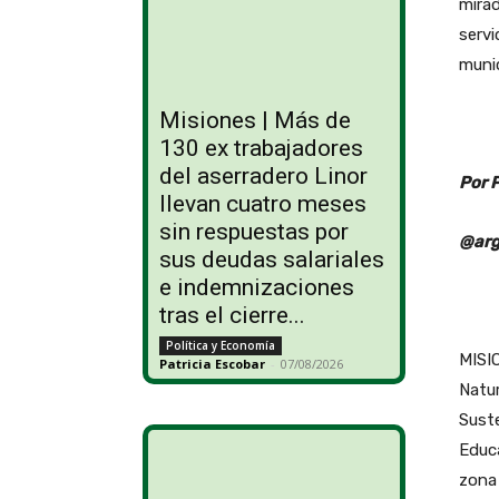
mirad
servi
munic
Misiones | Más de
130 ex trabajadores
del aserradero Linor
Por 
llevan cuatro meses
sin respuestas por
@arg
sus deudas salariales
e indemnizaciones
tras el cierre...
Política y Economía
MISIO
Patricia Escobar
-
07/08/2026
Natur
Suste
Educa
zona 