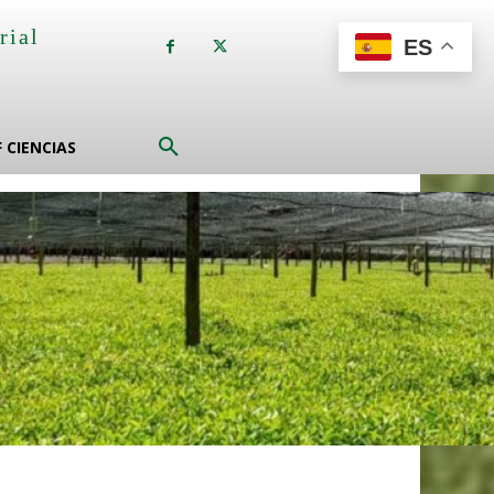
rial
ES
a
F CIENCIAS