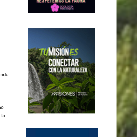
rrido
mo
 la