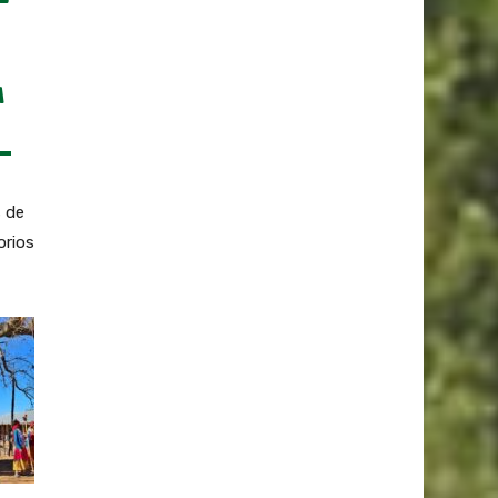
A
s de
orios