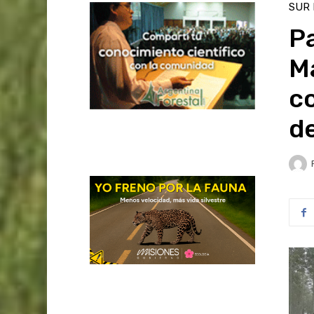
SUR
Pa
M
co
de