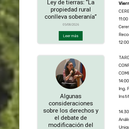
Ley de tierras: “La
Vier
propiedad rural
CERE
conlleva soberanía”
11:00
05/08/2026
Cerem
Recor
Leer más
12:00
TAR
CONF
COM
14:00
Ing. 
Algunas
Insti
consideraciones
sobre los derechos y
14:30
el debate de
Análi
modificación del
Uniq