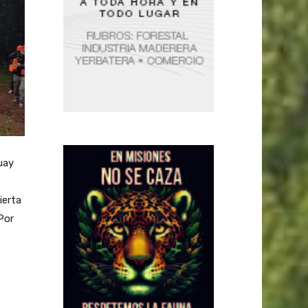
uay
ierta
Por