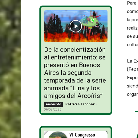
Para 
como 
la pr
reali
se su
cultu
De la concientización
al entretenimiento: se
La E
presentó en Buenos
(Fepa
Aires la segunda
Expor
temporada de la serie
siend
animada “Lina y los
organ
amigos del Arcoíris”
Patricia Escobar
-
Ambiente
06/08/2026