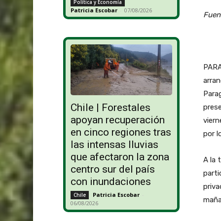
Política y Economía
Patricia Escobar
-
07/08/2026
Fuen
PARA
arran
Parag
Chile | Forestales
prese
apoyan recuperación
viern
en cinco regiones tras
por l
las intensas lluvias
que afectaron la zona
A la 
centro sur del país
part
con inundaciones
priva
Patricia Escobar
-
Chile
maña
06/08/2026