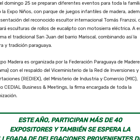
el domingo 25 se preparan diferentes eventos para toda la famili
la Expo Niños, con parque de juegos infantiles de madera, adem
esentación del reconocido escultor internacional Tomás Franzoi, 
zará esculturas de rollos de eucalipto con motosierra eléctrica. A 
ma el tradicional San Juan del barrio Mariscal, combinando así la
ra y tradición paraguaya.
xpo Madera es organizada por la Federación Paraguaya de Madere
ma) con el respaldo del Viceministerio de la Red de Inversiones y
taciones (REDIEX), del Ministerio de Industria y Comercio (MIC),
o CEDIAL Business & Meetings, la firma encargada de toda la
ización.
ESTE AÑO, PARTICIPAN MÁS DE 40
EXPOSITORES Y TAMBIÉN SE ESPERA LA
LLEGADA DE DELEGACIONES PROVENIENTES D