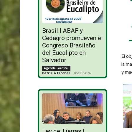
Brasil | ABAF y
Cedagro promueven el
Congreso Brasileño
del Eucalipto en
El ob
Salvador
la ma
Agenda Forestal
y maq
Patricia Escobar
-
05/08/2026
Ley de Tierras |