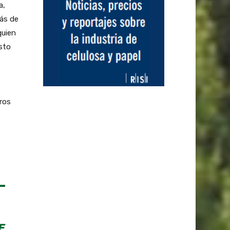
a,
ás de
quien
esto
ros
E