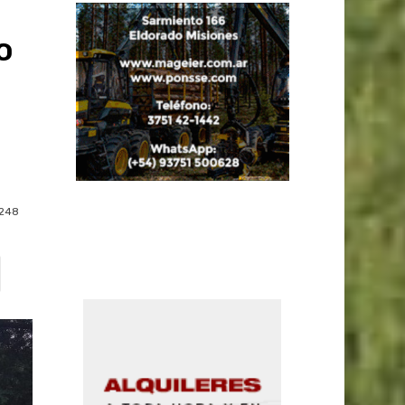
o
248