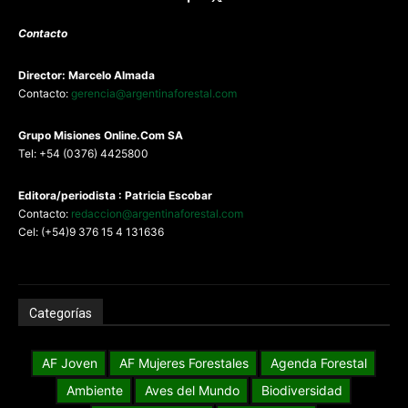
Contacto
Director: Marcelo Almada
Contacto:
gerencia@argentinaforestal.com
G
rupo Misiones
Online.Com
SA
Tel: +54 (0376) 4425800
Editora/periodista : Patricia Escobar
Contacto:
redaccion@argentinaforestal.com
Cel: (+54)9 376 15 4 131636
Categorías
AF Joven
AF Mujeres Forestales
Agenda Forestal
Ambiente
Aves del Mundo
Biodiversidad