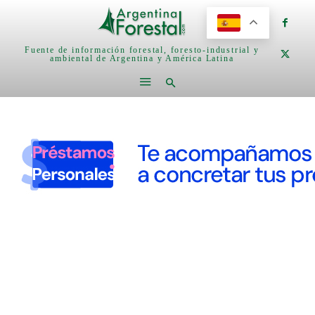
Fuente de información forestal, foresto-industrial y
ambiental de Argentina y América Latina