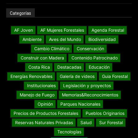
Categorías
AF Joven
AF Mujeres Forestales
Agenda Forestal
Ambiente
Aves del Mundo
Biodiversidad
Cambio Climático
Conservación
Construir con Madera
Contenido Patrocinado
Costa Rica
Destacadas
Educación
Energías Renovables
Galería de videos
Guia Forestal
Institucionales
Legislación y proyectos
Manejo de Fuego
Memorias&Reconocimientos
Opinión
Parques Nacionales
Precios de Productos Forestales
Pueblos Originarios
Reservas Naturales Privadas
Salud
Sur Forestal
Tecnologías