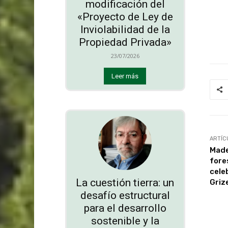
modificación del
«Proyecto de Ley de
Inviolabilidad de la
Propiedad Privada»
23/07/2026
Leer más
ARTÍC
Made
fore
cele
La cuestión tierra: un
Griz
desafío estructural
para el desarrollo
sostenible y la