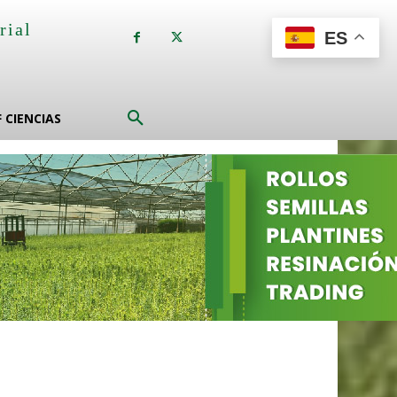
rial
ES
a
F CIENCIAS