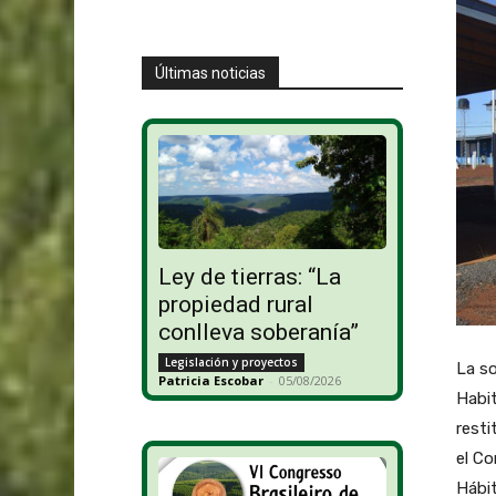
Últimas noticias
Ley de tierras: “La
propiedad rural
conlleva soberanía”
Legislación y proyectos
La so
Patricia Escobar
-
05/08/2026
Habit
resti
el Co
Hábit