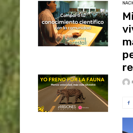
NAC
Mi
vi
ma
p
re