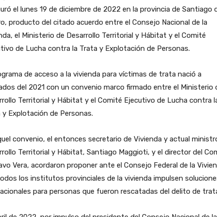
uró el lunes 19 de diciembre de 2022 en la provincia de Santiago 
o, producto del citado acuerdo entre el Consejo Nacional de la
nda, el Ministerio de Desarrollo Territorial y Hábitat y el Comité
tivo de Lucha contra la Trata y Explotación de Personas.
ograma de acceso a la vivienda para víctimas de trata nació a
dos del 2021 con un convenio marco firmado entre el Ministerio 
rollo Territorial y Hábitat y el Comité Ejecutivo de Lucha contra l
 y Explotación de Personas.
uel convenio, el entonces secretario de Vivienda y actual ministr
rollo Territorial y Hábitat, Santiago Maggioti, y el director del Co
vo Vera, acordaron proponer ante el Consejo Federal de la Vivie
odos los institutos provinciales de la vivienda impulsen solucion
acionales para personas que fueron rescatadas del delito de trat
ril de 2022, por impulso del presidente del Consejo Nacional de la