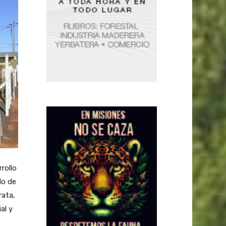
rollo
do de
rata,
al y