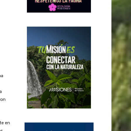
na
a
ron
te en
os