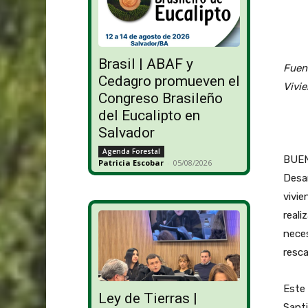
Brasil | ABAF y
Fuent
Cedagro promueven el
Vivi
Congreso Brasileño
del Eucalipto en
Salvador
Agenda Forestal
BUENO
Patricia Escobar
-
05/08/2026
Desar
vivie
reali
neces
resca
Este 
Ley de Tierras |
Santi