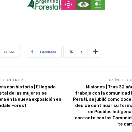
Facebook
X
Cuota
ULO ANTERIOR
ARTÍCULO SIG
ra con historia | El legado
Misiones | Tras 32 añ
stal de las mujeres se
trabajo con la comunidad
bra en la nueva exposición en
Peruti, se jubiló como doce
edale Forest
decide continuar su form
en Pueblos Indígenas
contacto con las Comuni
te ca