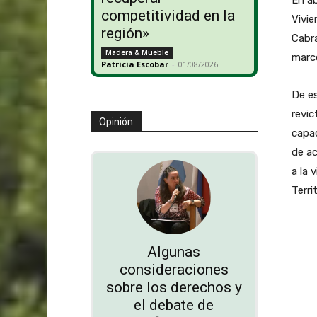
competitividad en la
Vivie
región»
Cabra
Madera & Mueble
marco
Patricia Escobar
-
01/08/2026
De es
revic
Opinión
capac
de ac
a la 
Terri
Algunas
consideraciones
sobre los derechos y
el debate de