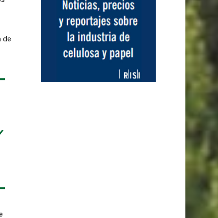
a de
Y
e