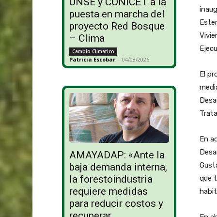
UNSE y CONICET a la
inaug
puesta en marcha del
Ester
proyecto Red Bosque
Vivie
– Clima
Ejecu
Cambio Climático
Patricia Escobar
-
04/08/2026
El pr
media
Desar
Trata
En aq
Desar
AMAYADAP: «Ante la
Gusta
baja demanda interna,
la forestoindustria
que t
requiere medidas
habit
para reducir costos y
recuperar
En ab