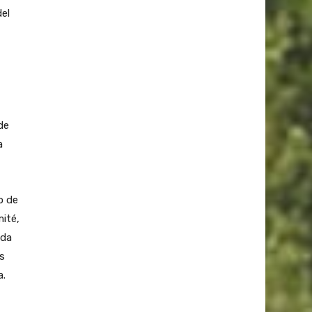
del
de
a
o de
mité,
nda
es
a.