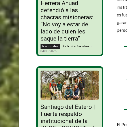
Herrera Ahuad
insti
defendió a las
esfue
chacras misioneras:
garan
“No voy a estar del
perso
lado de quien les
saque la tierra”
Patricia Escobar
-
Nacionales
04/08/2026
Santiago del Estero |
Fuerte respaldo
institucional de la
El Pr