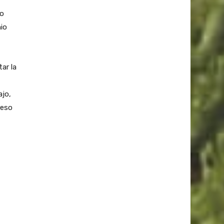
go
nio
ar la
ajo,
ceso