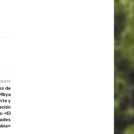
UIENTE
os de
 Mbya
nte y
ación
: «El
dades
mbia»