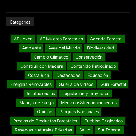
Categorías
AF Joven
AF Mujeres Forestales
Agenda Forestal
Ambiente
Aves del Mundo
Biodiversidad
Cambio Climático
Conservación
Construir con Madera
Contenido Patrocinado
Costa Rica
Destacadas
Educación
Energías Renovables
Galería de videos
Guia Forestal
Institucionales
Legislación y proyectos
Manejo de Fuego
Memorias&Reconocimientos
Opinión
Parques Nacionales
Precios de Productos Forestales
Pueblos Originarios
Reservas Naturales Privadas
Salud
Sur Forestal