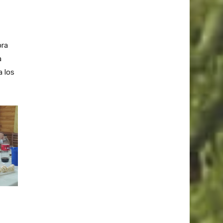
ora
a
a los