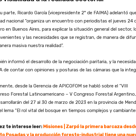
u parte, Ricardo García (vicepresidente 2° de FAIMA) adelantó que
ad nacional “organiza un encuentro con periodistas el jueves 24 
ro en Buenos Aires, para explicar la situación general del sector, l
venientes y las necesidades que se registran, de manera de difun
nera masiva nuestra realidad”.
én informó el desarrollo de la negociación paritaria, y la necesid
 de contar con opiniones y posturas de las cámaras que la integ
mente, desde la Gerencia de APICOFOM se habló sobre el “VIII
reso Forestal Latinoamericano – V Congreso Forestal Argentino,
sarrollarán del 27 al 30 de marzo de 2023 en la provincia de Men
el lema “El rol vital del bosque en tiempos complejos y cambiante
ez te interese leer:
Misiones | Zarpó la primera barcaza desde
to Posadas y la producción foresto-industrial tiene una nue