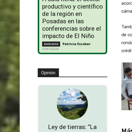
acord
productivo y científico
cámar
de la región en
Posadas en las
Tamb
conferencias sobre el
de co
impacto de El Niño
ronda
Patricia Escobar
-
Ambiente
31/07/2026
créd
Opinión
Ley de tierras: “La
Más