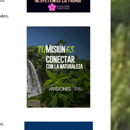
ros
ales,
no,