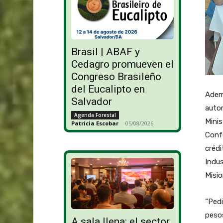
Brasil | ABAF y
Cedagro promueven el
Congreso Brasileño
del Eucalipto en
Ademá
Salvador
autor
Agenda Forestal
Minis
Patricia Escobar
-
05/08/2026
Confe
crédi
Indus
Misio
“Pedi
pesos
A sala llena: el sector