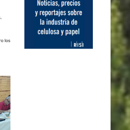
,
ro los
e