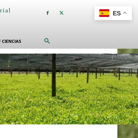
rial
ES
a
F CIENCIAS