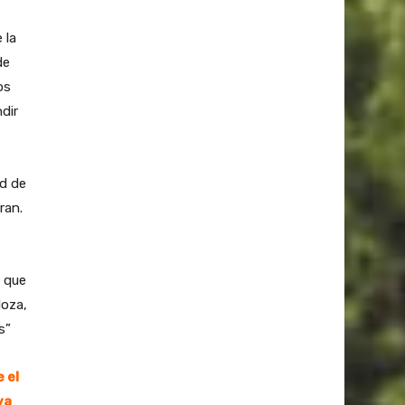
 la
de
os
dir
ad de
ran.
 que
doza,
s”
 el
va