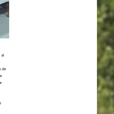
 al
a de
de
de
e