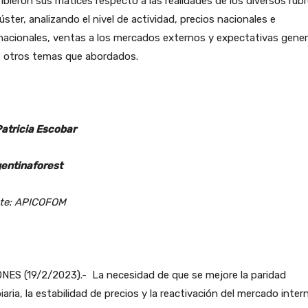
ibieron sus matices respecto a las realidades de los diversos rub
lúster, analizando el nivel de actividad, precios nacionales e
nacionales, ventas a los mercados externos y expectativas gener
e otros temas que abordados.
Patricia Escobar
entinaforest
te: APICOFOM
NES (19/2/2023).- La necesidad de que se mejore la paridad
aria, la estabilidad de precios y la reactivación del mercado inter