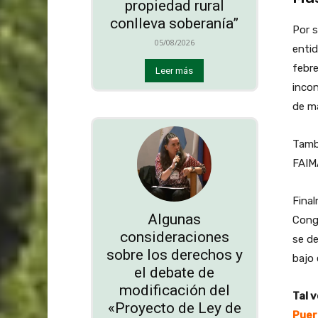
propiedad rural
conlleva soberanía”
Por s
05/08/2026
entid
febre
Leer más
incon
de ma
Tambi
FAIMA
Final
Algunas
Cong
consideraciones
se de
sobre los derechos y
bajo 
el debate de
modificación del
Tal v
«Proyecto de Ley de
Puer