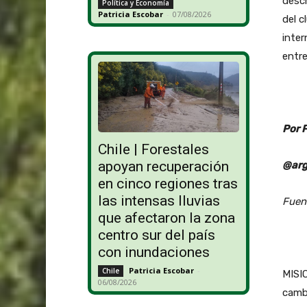
descr
Política y Economía
Patricia Escobar
-
07/08/2026
del c
inter
entr
Por 
Chile | Forestales
apoyan recuperación
@arg
en cinco regiones tras
las intensas lluvias
Fuen
que afectaron la zona
centro sur del país
con inundaciones
Patricia Escobar
-
Chile
MISIO
06/08/2026
cambi