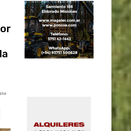
or
la
256