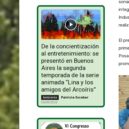
sonar
integ
Indus
reali
El pr
De la concientización
prime
al entretenimiento: se
Posad
presentó en Buenos
prom
Aires la segunda
temporada de la serie
animada “Lina y los
amigos del Arcoíris”
Patricia Escobar
-
Ambiente
06/08/2026