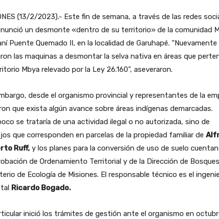
NES (13/2/2023).- Este fin de semana, a través de las redes soci
enunció un desmonte «dentro de su territorio» de la comunidad 
ní Puente Quemado II, en la localidad de Garuhapé. “Nuevamente
ron las maquinas a desmontar la selva nativa en áreas que pert
rritorio Mbya relevado por la Ley 26.160”, aseveraron.
mbargo, desde el organismo provincial y representantes de la em
ron que exista algún avance sobre áreas indígenas demarcadas.
co se trataría de una actividad ilegal o no autorizada, sino de
jos que corresponden en parcelas de la propiedad familiar de
Alf
rto Ruff,
y los planes para la conversión de uso de suelo cuenta
robación de Ordenamiento Territorial y de la Dirección de Bosques
terio de Ecología de Misiones. El responsable técnico es el ingeni
stal
Ricardo Bogado.
rticular inició los trámites de gestión ante el organismo en octub