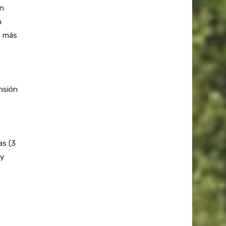
en
n
s más
nsión
as (3
 y