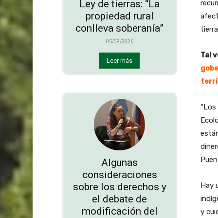
Ley de tierras: “La
recur
propiedad rural
afect
conlleva soberanía”
tierra
05/08/2026
Tal v
Leer más
gobe
terr
“Los 
Ecolo
están
diner
Puen
Algunas
consideraciones
sobre los derechos y
Hay 
el debate de
indíg
modificación del
y cui