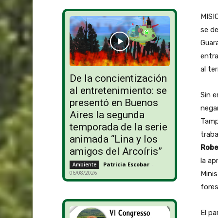
MISIO
se d
Guara
entra
al te
De la concientización
al entretenimiento: se
Sin e
presentó en Buenos
nega
Aires la segunda
Tampo
temporada de la serie
traba
animada “Lina y los
Robe
amigos del Arcoíris”
la ap
Patricia Escobar
-
Ambiente
06/08/2026
Minis
fore
El pa