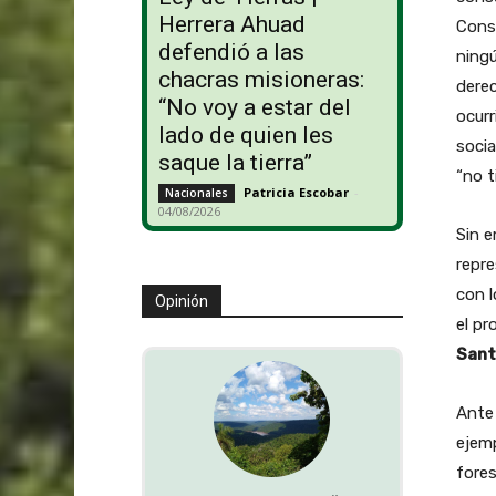
Herrera Ahuad
Const
defendió a las
ningú
chacras misioneras:
dere
“No voy a estar del
ocurr
lado de quien les
socia
saque la tierra”
“no t
Patricia Escobar
-
Nacionales
04/08/2026
Sin e
repre
con l
Opinión
el pr
Sant
Ante 
ejemp
fore