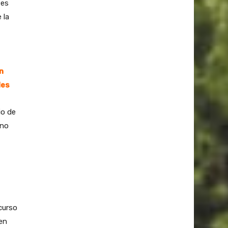
tes
 la
n
les
io de
 no
ecurso
 en