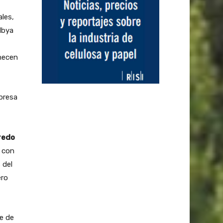
ales,
Mbya
enecen
presa
redo
n con
 del
ero
re de