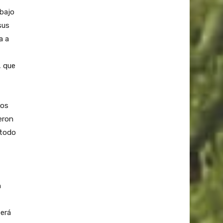
 bajo
sus
a a
, que
los
eron
 todo
n
berá