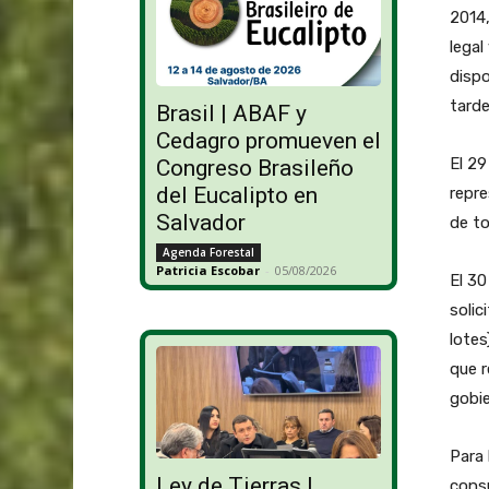
2014,
legal
disp
tarde
Brasil | ABAF y
Cedagro promueven el
El 29
Congreso Brasileño
del Eucalipto en
repre
Salvador
de to
Agenda Forestal
Patricia Escobar
-
05/08/2026
El 30
solic
lotes
que r
gobie
Para 
Ley de Tierras |
consu