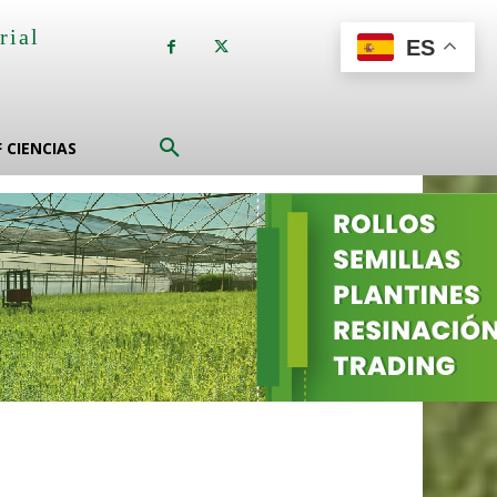
rial
ES
a
F CIENCIAS