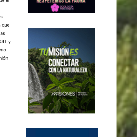
de el
es
n que
das
 OIT y
rio
nión