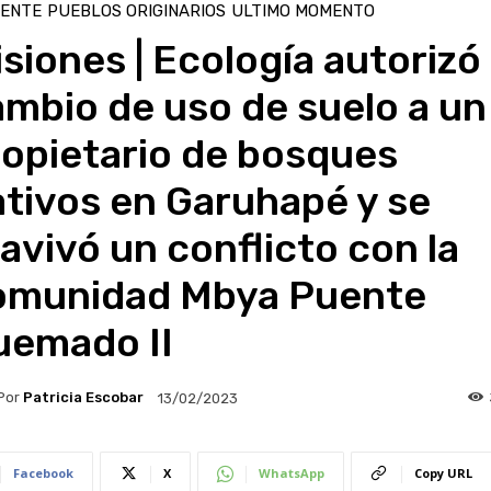
IENTE
PUEBLOS ORIGINARIOS
ULTIMO MOMENTO
siones | Ecología autorizó
mbio de uso de suelo a un
ropietario de bosques
tivos en Garuhapé y se
avivó un conflicto con la
omunidad Mbya Puente
uemado II
Por
Patricia Escobar
13/02/2023
Facebook
X
WhatsApp
Copy URL