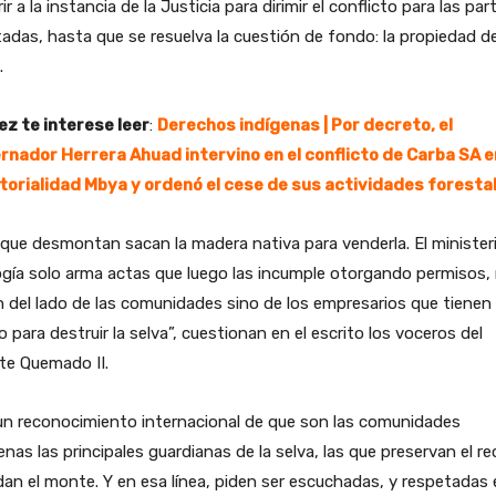
rir a la instancia de la Justicia para dirimir el conflicto para las par
adas, hasta que se resuelva la cuestión de fondo: la propiedad de
.
ez te interese leer
:
Derechos indígenas | Por decreto, el
rnador Herrera Ahuad intervino en el conflicto de Carba SA e
itorialidad Mbya y ordenó el cese de sus actividades foresta
que desmontan sacan la madera nativa para venderla. El minister
gía solo arma actas que luego las incumple otorgando permisos,
 del lado de las comunidades sino de los empresarios que tienen
o para destruir la selva”, cuestionan en el escrito los voceros del
te Quemado II.
un reconocimiento internacional de que son las comunidades
enas las principales guardianas de la selva, las que preservan el r
dan el monte. Y en esa línea, piden ser escuchadas, y respetadas