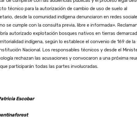
ar de cumplirse con las audiencias públicas y el proceso legal des
to técnico para la autorización de cambio de uso de suelo al
etario, desde la comunidad indígena denunciaron en redes social
no se cumple con la consulta previa, libre e informada». Reclama
bría autorizado explotación bosques nativos en tierras demarca
rritorialidad indígena, según lo establece el convenio de 169 de la
nstitución Nacional. Los responsables técnicos y desde el Ministe
ología rechazan las acusaciones y convocaron a una próxima reu
 que participarán todas las partes involucradas.
Patricia Escobar
entinaforest