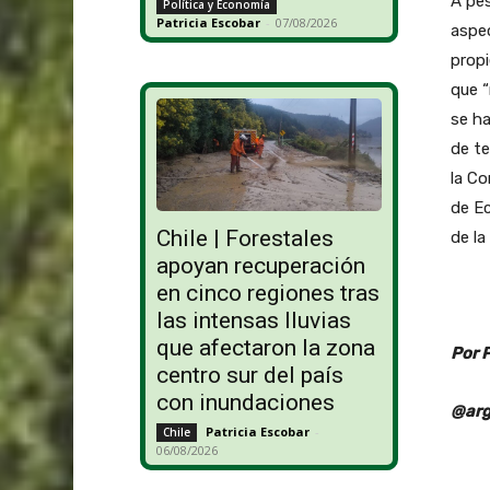
A pes
Política y Economía
Patricia Escobar
-
07/08/2026
aspec
propi
que “
se ha
de te
la Co
de Ec
Chile | Forestales
de la
apoyan recuperación
en cinco regiones tras
las intensas lluvias
que afectaron la zona
Por 
centro sur del país
con inundaciones
@arg
Patricia Escobar
-
Chile
06/08/2026