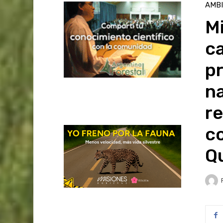
AMB
Mi
ca
p
na
re
c
Q