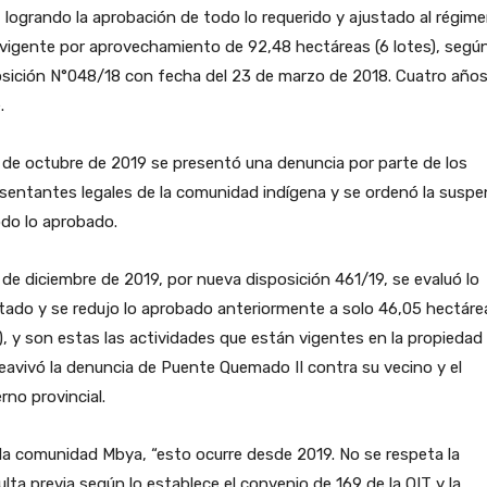
 logrando la aprobación de todo lo requerido y ajustado al régim
 vigente por aprovechamiento de 92,48 hectáreas (6 lotes), segú
osición N°048/18 con fecha del 23 de marzo de 2018. Cuatro año
.
 de octubre de 2019 se presentó una denuncia por parte de los
sentantes legales de la comunidad indígena y se ordenó la suspe
do lo aprobado.
 de diciembre de 2019, por nueva disposición 461/19, se evaluó lo
itado y se redujo lo aprobado anteriormente a solo 46,05 hectáre
), y son estas las actividades que están vigentes en la propiedad
eavivó la denuncia de Puente Quemado II contra su vecino y el
rno provincial.
la comunidad Mbya, “esto ocurre desde 2019. No se respeta la
lta previa según lo establece el convenio de 169 de la OIT y la