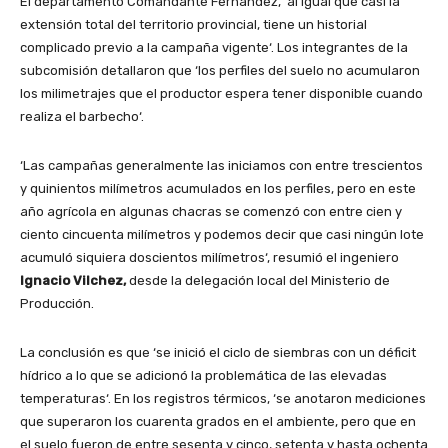
El departamento Comandante Fernández, ‘al igual que casi la
extensión total del territorio provincial, tiene un historial
complicado previo a la campaña vigente‘. Los integrantes de la
subcomisión detallaron que ‘los perfiles del suelo no acumularon
los milimetrajes que el productor espera tener disponible cuando
realiza el barbecho‘.
‘Las campañas generalmente las iniciamos con entre trescientos
y quinientos milímetros acumulados en los perfiles, pero en este
año agrícola en algunas chacras se comenzó con entre cien y
ciento cincuenta milímetros y podemos decir que casi ningún lote
acumuló siquiera doscientos milímetros‘, resumió el ingeniero
Ignacio Vilchez,
desde la delegación local del Ministerio de
Producción.
La conclusión es que ‘se inició el ciclo de siembras con un déficit
hídrico a lo que se adicionó la problemática de las elevadas
temperaturas‘. En los registros térmicos, ‘se anotaron mediciones
que superaron los cuarenta grados en el ambiente, pero que en
el suelo fueron de entre sesenta y cinco, setenta y hasta ochenta