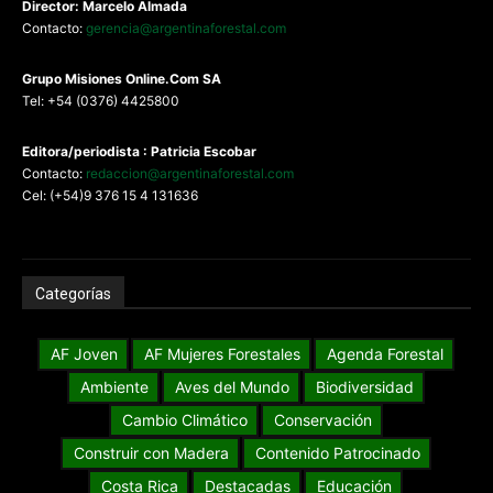
Director: Marcelo Almada
Contacto:
gerencia@argentinaforestal.com
G
rupo Misiones
Online.Com
SA
Tel: +54 (0376) 4425800
Editora/periodista : Patricia Escobar
Contacto:
redaccion@argentinaforestal.com
Cel: (+54)9 376 15 4 131636
Categorías
AF Joven
AF Mujeres Forestales
Agenda Forestal
Ambiente
Aves del Mundo
Biodiversidad
Cambio Climático
Conservación
Construir con Madera
Contenido Patrocinado
Costa Rica
Destacadas
Educación