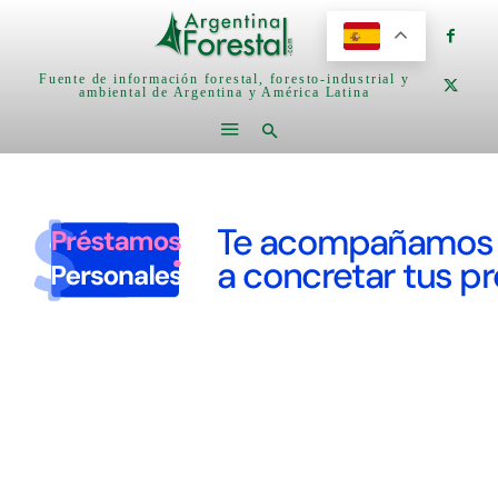
Fuente de información forestal, foresto-industrial y
ambiental de Argentina y América Latina