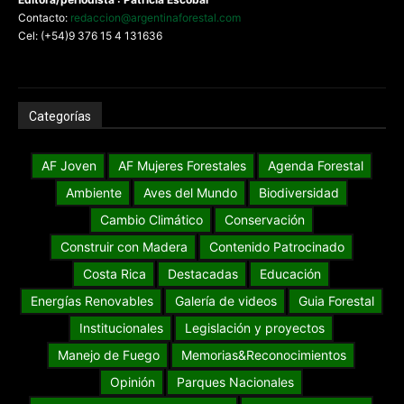
Contacto:
redaccion@argentinaforestal.com
Cel: (+54)9 376 15 4 131636
Categorías
AF Joven
AF Mujeres Forestales
Agenda Forestal
Ambiente
Aves del Mundo
Biodiversidad
Cambio Climático
Conservación
Construir con Madera
Contenido Patrocinado
Costa Rica
Destacadas
Educación
Energías Renovables
Galería de videos
Guia Forestal
Institucionales
Legislación y proyectos
Manejo de Fuego
Memorias&Reconocimientos
Opinión
Parques Nacionales