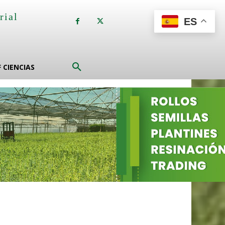
rial
ES
a
F CIENCIAS