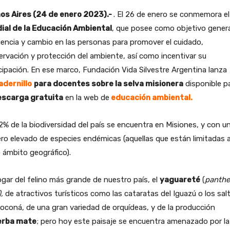
os Aires (24 de enero 2023).-
. El 26 de enero se conmemora e
ial de la Educación Ambiental
, que posee como objetivo gener
encia y cambio en las personas para promover el cuidado,
rvación y protección del ambiente, así como incentivar su
cipación. En ese marco, Fundación Vida Silvestre Argentina lanza
adernillo
para docentes sobre la selva misionera
disponible p
escarga gratuita
en la web de
educación ambiental
.
% de la biodiversidad del país se encuentra en Misiones, y con u
o elevado de especies endémicas (aquellas que están limitadas 
 ámbito geográfico).
gar del felino más grande de nuestro país, el
yaguareté
(
panthe
,
de atractivos turísticos como las cataratas del Iguazú o los sal
oconá, de una gran variedad de orquídeas, y de la producción
erba mate
; pero hoy este paisaje se encuentra amenazado por la