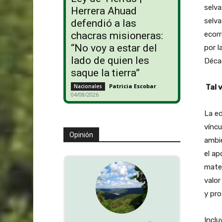
selva
Herrera Ahuad
selva
defendió a las
ecorr
chacras misioneras:
“No voy a estar del
por l
lado de quien les
Décad
saque la tierra”
Patricia Escobar
-
Tal 
Nacionales
04/08/2026
La ed
víncu
Opinión
ambie
el ap
mater
valor
y pro
Inclu