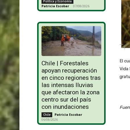
Política y Economía
Patricia Escobar
-
07/08/2026
El cu
Chile | Forestales
Vida 
apoyan recuperación
gratu
en cinco regiones tras
las intensas lluvias
que afectaron la zona
centro sur del país
con inundaciones
Fuen
Patricia Escobar
-
Chile
06/08/2026