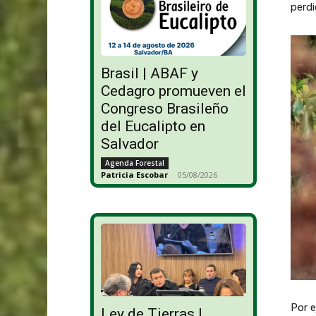
perdi
Brasil | ABAF y
Cedagro promueven el
Congreso Brasileño
del Eucalipto en
Salvador
Agenda Forestal
Patricia Escobar
-
05/08/2026
Por e
Ley de Tierras |