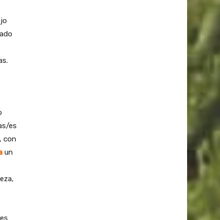
jo
rado
as.
o
as/es
, con
a
un
leza,
nes