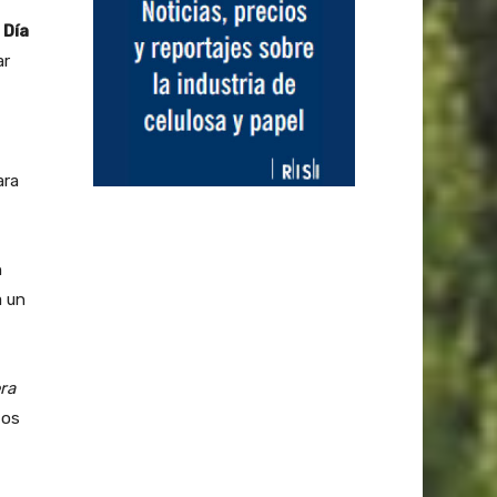
l
Día
ar
ara
n
a un
ra
tos