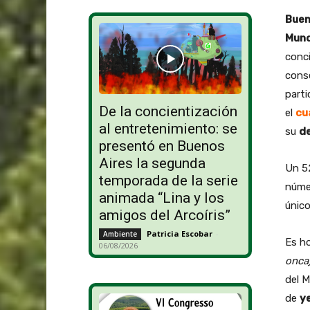
Buen
Mund
conci
conse
parti
De la concientización
el
cu
al entretenimiento: se
su
d
presentó en Buenos
Aires la segunda
Un 52
temporada de la serie
númer
animada “Lina y los
único
amigos del Arcoíris”
Patricia Escobar
-
Ambiente
Es ho
06/08/2026
onca)
del M
de
y