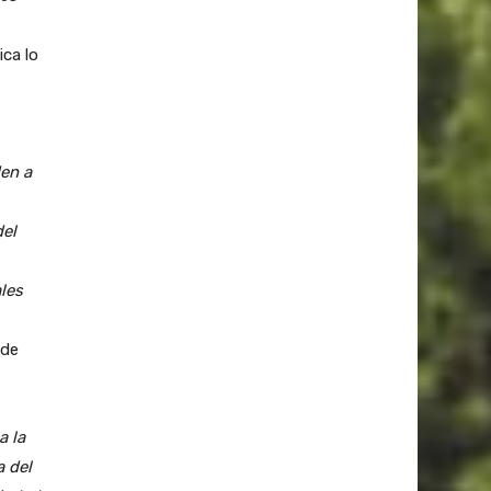
ca lo
en a
del
les
 de
a la
a del