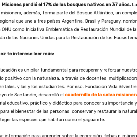
:
Misiones perdió el 17% de los bosques nativos en 37 años.
La
 misionera, además, forma parte del Bosque Atlántico, un comple
egional que une a tres países Argentina, Brasil y Paraguay, nomb
a ONU como Iniciativa Emblemática de Restauración Mundial de la
a de las Naciones Unidas para la Restauración de los Ecosistem
vez te interese leer más:
ucación es un pilar fundamental para recuperar y reforzar nuestr
lo positivo con la naturaleza, a través de docentes, multiplicador
ntales, y las y los estudiantes. Por eso, Fundación Vida Silvestre
oyo de Santander, desarrolló el
cuadernillo de la selva misioner
ial educativo, práctico y didáctico para conocer su importancia y
 para el bienestar de las personas, conservar y restaurar la natura
teger las especies que habitan como el yaguareté.
ye información para aprender sobre la ecorregión, fichas e imáge