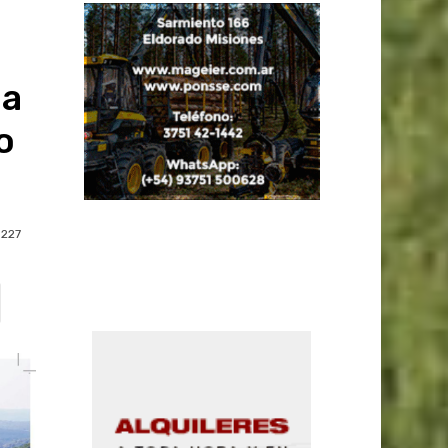
da
o
227