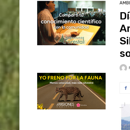
AMB
Dí
Am
Si
so