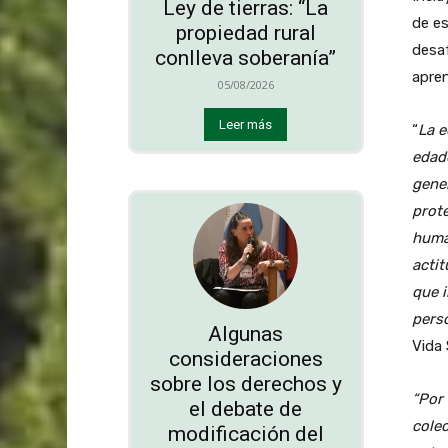
Ley de tierras: “La
de es
propiedad rural
desaf
conlleva soberanía”
apren
05/08/2026
Leer más
“
La e
edad
gener
prote
human
actit
que i
pers
Algunas
Vida 
consideraciones
sobre los derechos y
“Por 
el debate de
colec
modificación del