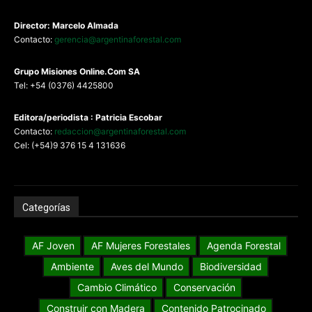
Director: Marcelo Almada
Contacto:
gerencia@argentinaforestal.com
G
rupo Misiones
Online.Com
SA
Tel: +54 (0376) 4425800
Editora/periodista : Patricia Escobar
Contacto:
redaccion@argentinaforestal.com
Cel: (+54)9 376 15 4 131636
Categorías
AF Joven
AF Mujeres Forestales
Agenda Forestal
Ambiente
Aves del Mundo
Biodiversidad
Cambio Climático
Conservación
Construir con Madera
Contenido Patrocinado